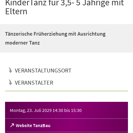
KinderTanz für 3,5- 5 Jährige mit
Eltern
Tänzerische Früherziehung mit Ausrichtung
moderner Tanz
VERANSTALTUNGSORT
VERANSTALTER
Veranstaltungsinformationen
Montag, 23. Juli 2029
14:30
bis
15:30
(Öffnet
Website TanzBau
in