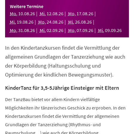
einem
Weitere Termine
neuen
Mo
,
10
.
08
.
26
Mi
,
12
.
08
.
26
Mo
,
17
.
08
.
26
Tab)
Mi
,
19
.
08
.
26
Mo
,
24
.
08
.
26
Mi
,
26
.
08
.
26
Mo
,
31
.
08
.
26
Mi
,
02
.
09
.
26
Mo
,
07
.
09
.
26
Mi
,
09
.
09
.
26
In den Kindertanzkursen findet die Vermittlung der
allgemeinen Grundlagen der Tanzerziehung wie auch
der Körperbildung (Haltungsschulung und
Optimierung der kindlichen Bewegungsmuster).
KinderTanz für 3,5-5Jährige Einsteiger mit Eltern
Der TanzBau bietet vor allem Kindern vielfältige
Möglichkeiten ihr tänzerisches Geschick zu erproben. In den
Kindertanzkursen findet die Vermittlung der allgemeinen
Grundlagen der Tanzerziehung (Rhythmus- und
Raumschulung,...) wie auch der Körperbildung