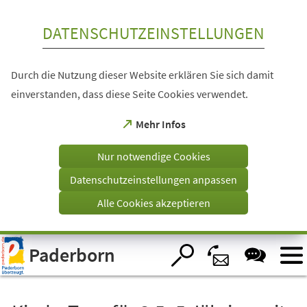
Inhalt anspringen
DATENSCHUTZEINSTELLUNGEN
Durch die Nutzung dieser Website erklären Sie sich damit
einverstanden, dass diese Seite Cookies verwendet.
(Öffnet
Mehr Infos
in
einem
Nur notwendige Cookies
neuen
Tab)
Datenschutzeinstellungen anpassen
Alle Cookies akzeptieren
Visuelle
Paderborn
Assistenzsoftware
öffnen.