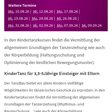
einem
Weitere Termine
neuen
Mo
,
10
.
08
.
26
Mi
,
12
.
08
.
26
Mo
,
17
.
08
.
26
Tab)
Mi
,
19
.
08
.
26
Mo
,
24
.
08
.
26
Mi
,
26
.
08
.
26
Mo
,
31
.
08
.
26
Mi
,
02
.
09
.
26
Mo
,
07
.
09
.
26
Mi
,
09
.
09
.
26
In den Kindertanzkursen findet die Vermittlung der
allgemeinen Grundlagen der Tanzerziehung wie auch
der Körperbildung (Haltungsschulung und
Optimierung der kindlichen Bewegungsmuster).
KinderTanz für 3,5-5Jährige Einsteiger mit Eltern
Der TanzBau bietet vor allem Kindern vielfältige
Möglichkeiten ihr tänzerisches Geschick zu erproben. In den
Kindertanzkursen findet die Vermittlung der allgemeinen
Grundlagen der Tanzerziehung (Rhythmus- und
Raumschulung,...) wie auch der Körperbildung