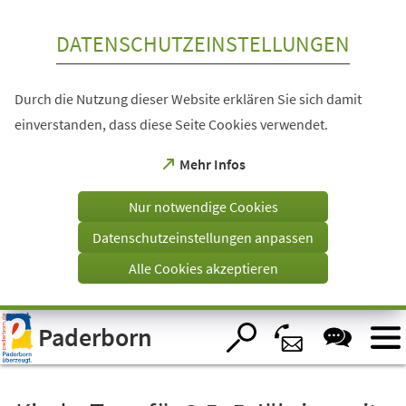
Inhalt anspringen
DATENSCHUTZEINSTELLUNGEN
Durch die Nutzung dieser Website erklären Sie sich damit
einverstanden, dass diese Seite Cookies verwendet.
(Öffnet
Mehr Infos
in
einem
Nur notwendige Cookies
neuen
Tab)
Datenschutzeinstellungen anpassen
Alle Cookies akzeptieren
Visuelle
Paderborn
Assistenzsoftware
öffnen.