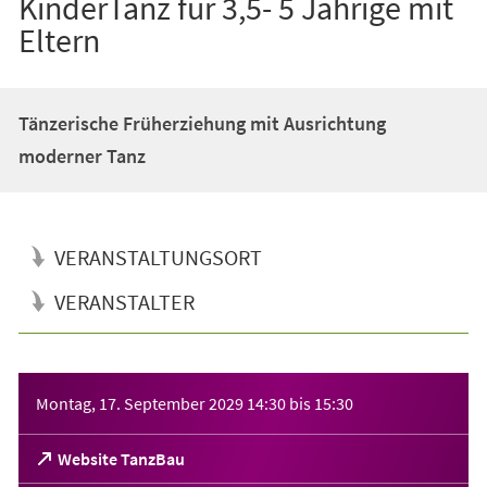
KinderTanz für 3,5- 5 Jährige mit
Eltern
Tänzerische Früherziehung mit Ausrichtung
moderner Tanz
VERANSTALTUNGSORT
VERANSTALTER
Veranstaltungsinformationen
Montag, 17. September 2029
14:30
bis
15:30
(Öffnet
Website TanzBau
in