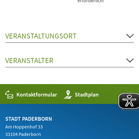
erforderlich!
VERANSTALTUNGSORT
VERANSTALTER
Kontaktformular
(Öffnet
Stadtplan
in
einem
neuen
Tab)
STADT PADERBORN
Am Hoppenhof 33
33104 Paderborn