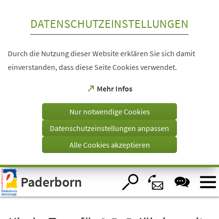
Inhalt anspringen
DATENSCHUTZEINSTELLUNGEN
Durch die Nutzung dieser Website erklären Sie sich damit
einverstanden, dass diese Seite Cookies verwendet.
(Öffnet
Mehr Infos
in
einem
Nur notwendige Cookies
neuen
Tab)
Datenschutzeinstellungen anpassen
Alle Cookies akzeptieren
Visuelle
Paderborn
Assistenzsoftware
öffnen.