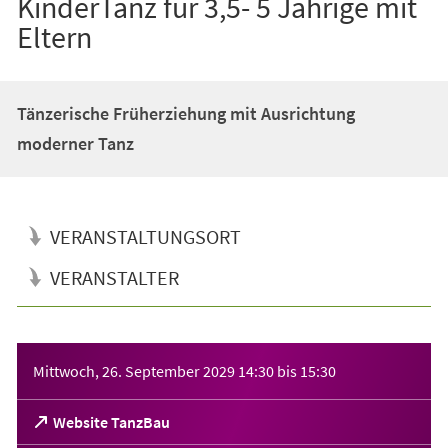
KinderTanz für 3,5- 5 Jährige mit
Eltern
Tänzerische Früherziehung mit Ausrichtung
moderner Tanz
VERANSTALTUNGSORT
VERANSTALTER
Veranstaltungsinformationen
Mittwoch, 26. September 2029
14:30
bis
15:30
(Öffnet
Website TanzBau
in