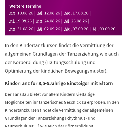
einem
Weitere Termine
neuen
Mo
,
10
.
08
.
26
Mi
,
12
.
08
.
26
Mo
,
17
.
08
.
26
Tab)
Mi
,
19
.
08
.
26
Mo
,
24
.
08
.
26
Mi
,
26
.
08
.
26
Mo
,
31
.
08
.
26
Mi
,
02
.
09
.
26
Mo
,
07
.
09
.
26
Mi
,
09
.
09
.
26
In den Kindertanzkursen findet die Vermittlung der
allgemeinen Grundlagen der Tanzerziehung wie auch
der Körperbildung (Haltungsschulung und
Optimierung der kindlichen Bewegungsmuster).
KinderTanz für 3,5-5Jährige Einsteiger mit Eltern
Der TanzBau bietet vor allem Kindern vielfältige
Möglichkeiten ihr tänzerisches Geschick zu erproben. In den
Kindertanzkursen findet die Vermittlung der allgemeinen
Grundlagen der Tanzerziehung (Rhythmus- und
Raumschulung,...) wie auch der Körperbildung