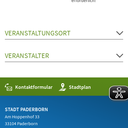
erforderlich!
VERANSTALTUNGSORT
VERANSTALTER
Kontaktformular
(Öffnet
Stadtplan
in
einem
neuen
Tab)
STADT PADERBORN
Am Hoppenhof 33
33104 Paderborn