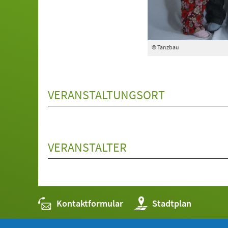
© Tanzbau
VERANSTALTUNGSORT
VERANSTALTER
Kontaktformular
(Öffnet
Stadtplan
in
einem