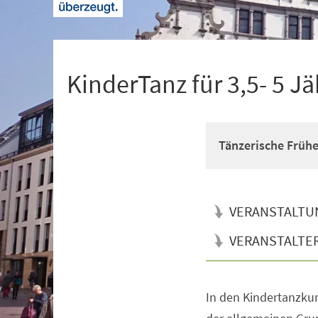
+
1
KinderTanz für 3,5- 5 Jä
Tänzerische Früh
VERANSTALTU
VERANSTALTE
In den Kindertanzkur
Veranstaltungsinformationen