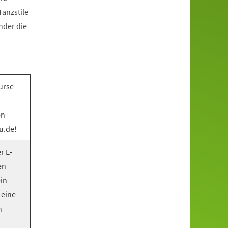
anzstile
nder die
urse
en
u.de!
r E-
en
ein
 eine
n