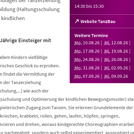
ndlagen der Tanzerziehung
14:30
bis
15:30
bildung (Haltungsschulung
 kindlichen
(Öffnet
Website TanzBau
in
einem
Weitere Termine
neuen
Jährige Einsteiger mit
Mo
,
10
.
08
.
26
Mi
,
12
.
08
.
26
Tab)
Mo
,
17
.
08
.
26
Mi
,
19
.
08
.
26
allem Kindern vielfältige
Mo
,
24
.
08
.
26
Mi
,
26
.
08
.
26
risches Geschick zu erproben.
Mo
,
31
.
08
.
26
Mi
,
02
.
09
.
26
 findet die Vermittlung der
Mo
,
07
.
09
.
26
Mi
,
09
.
09
.
26
n der Tanzerziehung
ulung,...) wie auch der
sschulung und Optimierung der kindlichen Bewegungsmuster) stat
spielerischen Zugang zum Tanzen. Sie erlernen Grundelemente der
riechen, krabbeln, rollen, gehen, laufen, hüpfen, springen,
ncieren und drehen, woraus kindgerechte Choreographien erarbei
nur nachgeahmt, sondern auch selbst experimentiert, ausprobiert u