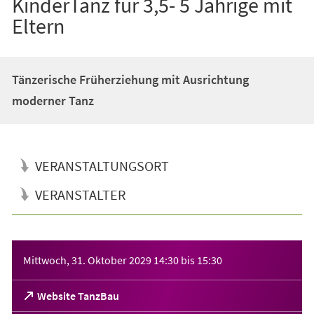
KinderTanz für 3,5- 5 Jährige mit
Eltern
Tänzerische Früherziehung mit Ausrichtung
moderner Tanz
VERANSTALTUNGSORT
VERANSTALTER
Veranstaltungsinformationen
Mittwoch, 31. Oktober 2029
14:30
bis
15:30
(Öffnet
Website TanzBau
in