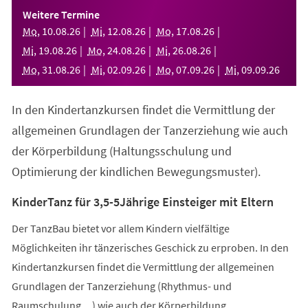
einem
Weitere Termine
neuen
Mo
,
10
.
08
.
26
Mi
,
12
.
08
.
26
Mo
,
17
.
08
.
26
Tab)
Mi
,
19
.
08
.
26
Mo
,
24
.
08
.
26
Mi
,
26
.
08
.
26
Mo
,
31
.
08
.
26
Mi
,
02
.
09
.
26
Mo
,
07
.
09
.
26
Mi
,
09
.
09
.
26
In den Kindertanzkursen findet die Vermittlung der
allgemeinen Grundlagen der Tanzerziehung wie auch
der Körperbildung (Haltungsschulung und
Optimierung der kindlichen Bewegungsmuster).
KinderTanz für 3,5-5Jährige Einsteiger mit Eltern
Der TanzBau bietet vor allem Kindern vielfältige
Möglichkeiten ihr tänzerisches Geschick zu erproben. In den
Kindertanzkursen findet die Vermittlung der allgemeinen
Grundlagen der Tanzerziehung (Rhythmus- und
Raumschulung,...) wie auch der Körperbildung