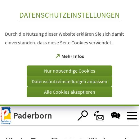
Inhalt anspringen
DATENSCHUTZEINSTELLUNGEN
Durch die Nutzung dieser Website erklären Sie sich damit
einverstanden, dass diese Seite Cookies verwendet.
(Öffnet
Mehr Infos
in
einem
Nur notwendige Cookies
neuen
Tab)
Datenschutzeinstellungen anpassen
Alle Cookies akzeptieren
Visuelle
Paderborn
Assistenzsoftware
öffnen.