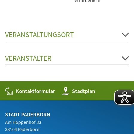
erforderlich!
VERANSTALTUNGSORT
VERANSTALTER
Kontaktformular
(Öffnet
Stadtplan
in
einem
neuen
Tab)
STADT PADERBORN
Am Hoppenhof 33
33104 Paderborn