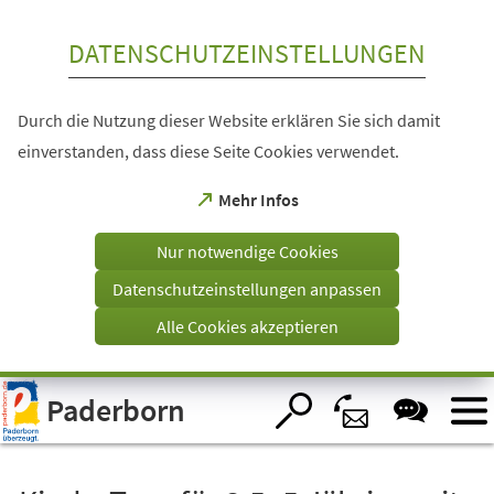
Inhalt anspringen
DATENSCHUTZEINSTELLUNGEN
Durch die Nutzung dieser Website erklären Sie sich damit
einverstanden, dass diese Seite Cookies verwendet.
(Öffnet
Mehr Infos
in
einem
Nur notwendige Cookies
neuen
Tab)
Datenschutzeinstellungen anpassen
Alle Cookies akzeptieren
Visuelle
Paderborn
Assistenzsoftware
öffnen.