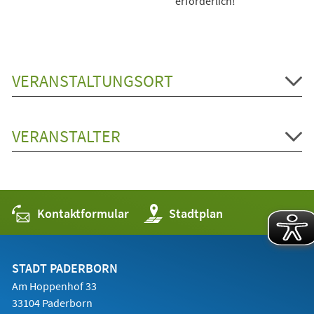
erforderlich!
VERANSTALTUNGSORT
VERANSTALTER
Kontaktformular
(Öffnet
Stadtplan
in
einem
neuen
Tab)
STADT PADERBORN
Am Hoppenhof 33
33104 Paderborn