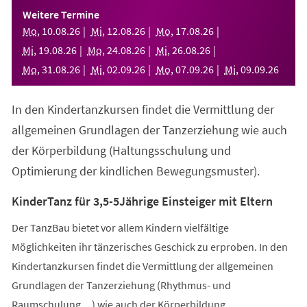
einem
Weitere Termine
neuen
Mo
,
10
.
08
.
26
Mi
,
12
.
08
.
26
Mo
,
17
.
08
.
26
Tab)
Mi
,
19
.
08
.
26
Mo
,
24
.
08
.
26
Mi
,
26
.
08
.
26
Mo
,
31
.
08
.
26
Mi
,
02
.
09
.
26
Mo
,
07
.
09
.
26
Mi
,
09
.
09
.
26
In den Kindertanzkursen findet die Vermittlung der
allgemeinen Grundlagen der Tanzerziehung wie auch
der Körperbildung (Haltungsschulung und
Optimierung der kindlichen Bewegungsmuster).
KinderTanz für 3,5-5Jährige Einsteiger mit Eltern
Der TanzBau bietet vor allem Kindern vielfältige
Möglichkeiten ihr tänzerisches Geschick zu erproben. In den
Kindertanzkursen findet die Vermittlung der allgemeinen
Grundlagen der Tanzerziehung (Rhythmus- und
Raumschulung,...) wie auch der Körperbildung