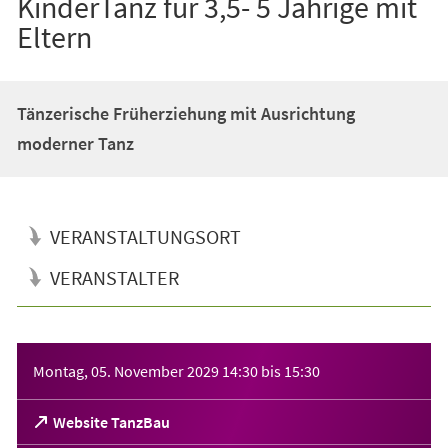
KinderTanz für 3,5- 5 Jährige mit
Eltern
Tänzerische Früherziehung mit Ausrichtung
moderner Tanz
VERANSTALTUNGSORT
VERANSTALTER
Veranstaltungsinformationen
Montag, 05. November 2029
14:30
bis
15:30
(Öffnet
Website TanzBau
in