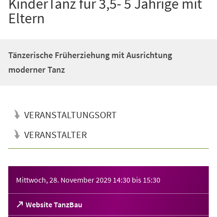
KinderTanz für 3,5- 5 Jährige mit
Eltern
Tänzerische Früherziehung mit Ausrichtung
moderner Tanz
VERANSTALTUNGSORT
VERANSTALTER
Veranstaltungsinformationen
Mittwoch, 28. November 2029
14:30
bis
15:30
(Öffnet
Website TanzBau
in