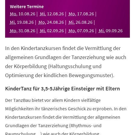
einem
Weitere Termine
neuen
Mo
,
10
.
08
.
26
Mi
,
12
.
08
.
26
Mo
,
17
.
08
.
26
Tab)
Mi
,
19
.
08
.
26
Mo
,
24
.
08
.
26
Mi
,
26
.
08
.
26
Mo
,
31
.
08
.
26
Mi
,
02
.
09
.
26
Mo
,
07
.
09
.
26
Mi
,
09
.
09
.
26
In den Kindertanzkursen findet die Vermittlung der
allgemeinen Grundlagen der Tanzerziehung wie auch
der Körperbildung (Haltungsschulung und
Optimierung der kindlichen Bewegungsmuster).
KinderTanz für 3,5-5Jährige Einsteiger mit Eltern
Der TanzBau bietet vor allem Kindern vielfältige
Möglichkeiten ihr tänzerisches Geschick zu erproben. In den
Kindertanzkursen findet die Vermittlung der allgemeinen
Grundlagen der Tanzerziehung (Rhythmus- und
Raumschulung,...) wie auch der Körperbildung