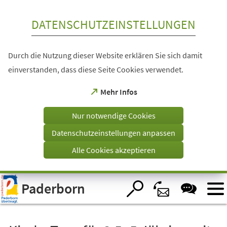
Inhalt anspringen
DATENSCHUTZEINSTELLUNGEN
Durch die Nutzung dieser Website erklären Sie sich damit
einverstanden, dass diese Seite Cookies verwendet.
(Öffnet
Mehr Infos
in
einem
Nur notwendige Cookies
neuen
Tab)
Datenschutzeinstellungen anpassen
Alle Cookies akzeptieren
Visuelle
Paderborn
Assistenzsoftware
öffnen.