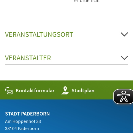
erforderlich!
VERANSTALTUNGSORT
VERANSTALTER
Kontaktformular
(Öffnet
Stadtplan
in
einem
neuen
Tab)
STADT PADERBORN
Am Hoppenhof 33
33104 Paderborn