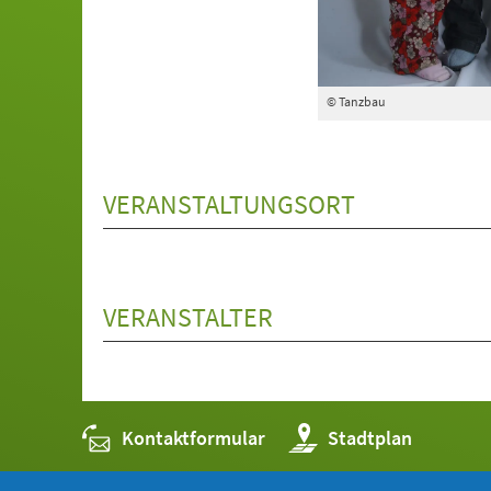
© Tanzbau
VERANSTALTUNGSORT
VERANSTALTER
Kontaktformular
(Öffnet
Stadtplan
in
einem