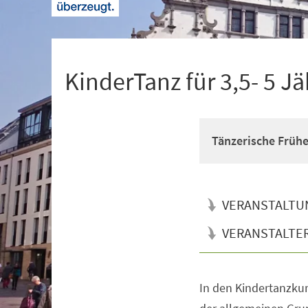
+
1
KinderTanz für 3,5- 5 Jä
Tänzerische Früh
VERANSTALTU
VERANSTALTE
In den Kindertanzkur
Veranstaltungsinformationen