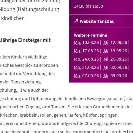
ndlagen der Tanzerziehung
14:30
bis
15:30
bildung (Haltungsschulung
 kindlichen
(Öffnet
Website TanzBau
in
einem
Weitere Termine
neuen
Jährige Einsteiger mit
Mo
,
10
.
08
.
26
Mi
,
12
.
08
.
26
Tab)
Mo
,
17
.
08
.
26
Mi
,
19
.
08
.
26
allem Kindern vielfältige
Mo
,
24
.
08
.
26
Mi
,
26
.
08
.
26
risches Geschick zu erproben.
Mo
,
31
.
08
.
26
Mi
,
02
.
09
.
26
 findet die Vermittlung der
Mo
,
07
.
09
.
26
Mi
,
09
.
09
.
26
n der Tanzerziehung
ulung,...) wie auch der
sschulung und Optimierung der kindlichen Bewegungsmuster) stat
spielerischen Zugang zum Tanzen. Sie erlernen Grundelemente der
riechen, krabbeln, rollen, gehen, laufen, hüpfen, springen,
ncieren und drehen, woraus kindgerechte Choreographien erarbei
nur nachgeahmt, sondern auch selbst experimentiert, ausprobiert u