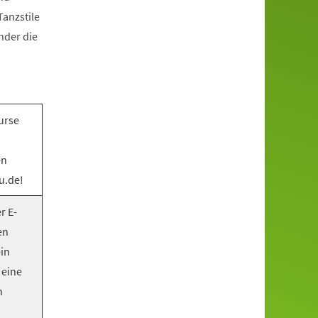
anzstile
nder die
urse
en
u.de!
r E-
en
ein
 eine
n