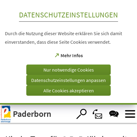
Inhalt anspringen
DATENSCHUTZEINSTELLUNGEN
Durch die Nutzung dieser Website erklären Sie sich damit
einverstanden, dass diese Seite Cookies verwendet.
(Öffnet
Mehr Infos
in
einem
Nur notwendige Cookies
neuen
Tab)
Datenschutzeinstellungen anpassen
Alle Cookies akzeptieren
Visuelle
Paderborn
Assistenzsoftware
öffnen.