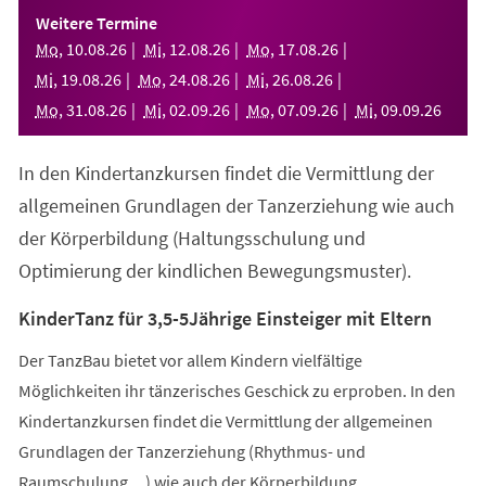
einem
Weitere Termine
neuen
Mo
,
10
.
08
.
26
Mi
,
12
.
08
.
26
Mo
,
17
.
08
.
26
Tab)
Mi
,
19
.
08
.
26
Mo
,
24
.
08
.
26
Mi
,
26
.
08
.
26
Mo
,
31
.
08
.
26
Mi
,
02
.
09
.
26
Mo
,
07
.
09
.
26
Mi
,
09
.
09
.
26
In den Kindertanzkursen findet die Vermittlung der
allgemeinen Grundlagen der Tanzerziehung wie auch
der Körperbildung (Haltungsschulung und
Optimierung der kindlichen Bewegungsmuster).
KinderTanz für 3,5-5Jährige Einsteiger mit Eltern
Der TanzBau bietet vor allem Kindern vielfältige
Möglichkeiten ihr tänzerisches Geschick zu erproben. In den
Kindertanzkursen findet die Vermittlung der allgemeinen
Grundlagen der Tanzerziehung (Rhythmus- und
Raumschulung,...) wie auch der Körperbildung