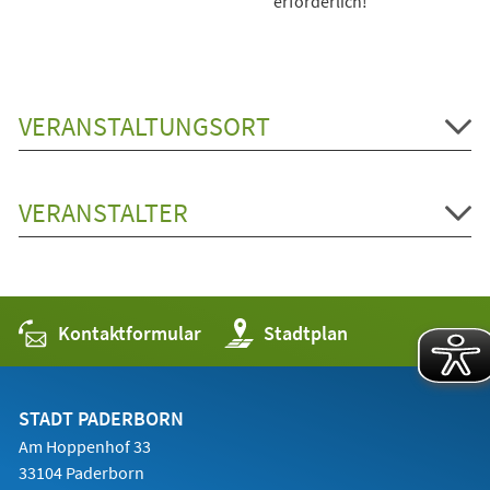
erforderlich!
VERANSTALTUNGSORT
VERANSTALTER
Kontaktformular
(Öffnet
Stadtplan
in
einem
neuen
Tab)
STADT PADERBORN
Am Hoppenhof 33
33104 Paderborn