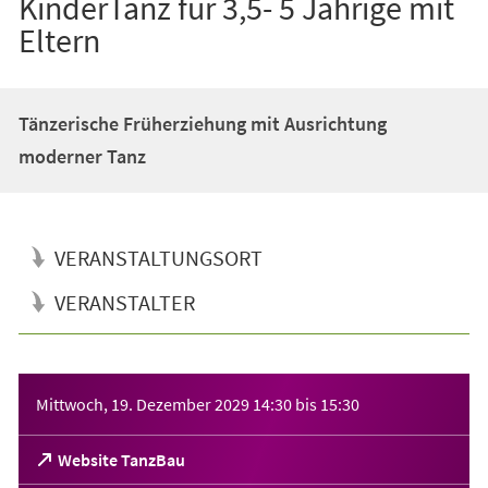
KinderTanz für 3,5- 5 Jährige mit
Eltern
Tänzerische Früherziehung mit Ausrichtung
moderner Tanz
VERANSTALTUNGSORT
VERANSTALTER
Veranstaltungsinformationen
Mittwoch, 19. Dezember 2029
14:30
bis
15:30
(Öffnet
Website TanzBau
in