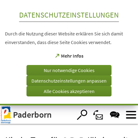
Inhalt anspringen
DATENSCHUTZEINSTELLUNGEN
Durch die Nutzung dieser Website erklären Sie sich damit
einverstanden, dass diese Seite Cookies verwendet.
(Öffnet
Mehr Infos
in
einem
Nur notwendige Cookies
neuen
Tab)
Datenschutzeinstellungen anpassen
Alle Cookies akzeptieren
Visuelle
Paderborn
Assistenzsoftware
öffnen.