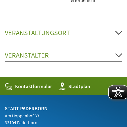
erforderlich!
VERANSTALTUNGSORT
VERANSTALTER
Kontaktformular
(Öffnet
Stadtplan
in
einem
neuen
Tab)
STADT PADERBORN
Am Hoppenhof 33
33104 Paderborn