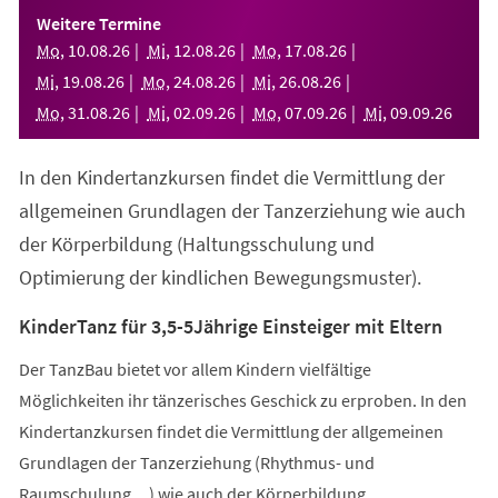
einem
Weitere Termine
neuen
Mo
,
10
.
08
.
26
Mi
,
12
.
08
.
26
Mo
,
17
.
08
.
26
Tab)
Mi
,
19
.
08
.
26
Mo
,
24
.
08
.
26
Mi
,
26
.
08
.
26
Mo
,
31
.
08
.
26
Mi
,
02
.
09
.
26
Mo
,
07
.
09
.
26
Mi
,
09
.
09
.
26
In den Kindertanzkursen findet die Vermittlung der
allgemeinen Grundlagen der Tanzerziehung wie auch
der Körperbildung (Haltungsschulung und
Optimierung der kindlichen Bewegungsmuster).
KinderTanz für 3,5-5Jährige Einsteiger mit Eltern
Der TanzBau bietet vor allem Kindern vielfältige
Möglichkeiten ihr tänzerisches Geschick zu erproben. In den
Kindertanzkursen findet die Vermittlung der allgemeinen
Grundlagen der Tanzerziehung (Rhythmus- und
Raumschulung,...) wie auch der Körperbildung