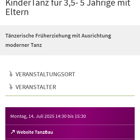
KinderTanz für 3,5- 5 Jährige mit
Eltern
Tänzerische Früherziehung mit Ausrichtung
moderner Tanz
VERANSTALTUNGSORT
VERANSTALTER
Veranstaltungsinformationen
Montag, 14. Juli 2025
14:30
bis
15:30
(Öffnet
Website TanzBau
in