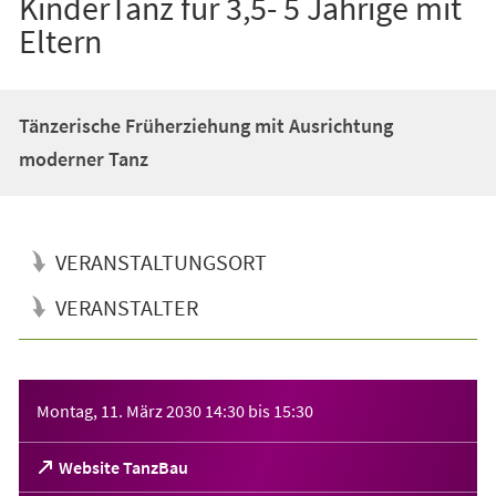
KinderTanz für 3,5- 5 Jährige mit
Eltern
Tänzerische Früherziehung mit Ausrichtung
moderner Tanz
VERANSTALTUNGSORT
VERANSTALTER
Veranstaltungsinformationen
Montag, 11. März 2030
14:30
bis
15:30
(Öffnet
Website TanzBau
in