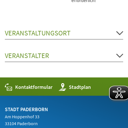
erforderlich!
VERANSTALTUNGSORT
VERANSTALTER
Kontaktformular
(Öffnet
Stadtplan
in
einem
neuen
Tab)
STADT PADERBORN
Am Hoppenhof 33
33104 Paderborn