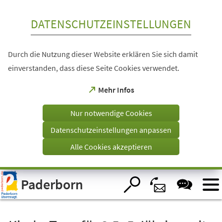
Inhalt anspringen
DATENSCHUTZEINSTELLUNGEN
Durch die Nutzung dieser Website erklären Sie sich damit
einverstanden, dass diese Seite Cookies verwendet.
(Öffnet
Mehr Infos
in
einem
Nur notwendige Cookies
neuen
Tab)
Datenschutzeinstellungen anpassen
Alle Cookies akzeptieren
Visuelle
Paderborn
Assistenzsoftware
öffnen.