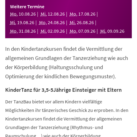
einem
Weitere Termine
neuen
Mo
,
10
.
08
.
26
Mi
,
12
.
08
.
26
Mo
,
17
.
08
.
26
Tab)
Mi
,
19
.
08
.
26
Mo
,
24
.
08
.
26
Mi
,
26
.
08
.
26
Mo
,
31
.
08
.
26
Mi
,
02
.
09
.
26
Mo
,
07
.
09
.
26
Mi
,
09
.
09
.
26
In den Kindertanzkursen findet die Vermittlung der
allgemeinen Grundlagen der Tanzerziehung wie auch
der Körperbildung (Haltungsschulung und
Optimierung der kindlichen Bewegungsmuster).
KinderTanz für 3,5-5Jährige Einsteiger mit Eltern
Der TanzBau bietet vor allem Kindern vielfältige
Möglichkeiten ihr tänzerisches Geschick zu erproben. In den
Kindertanzkursen findet die Vermittlung der allgemeinen
Grundlagen der Tanzerziehung (Rhythmus- und
Raumschulung,...) wie auch der Körperbildung