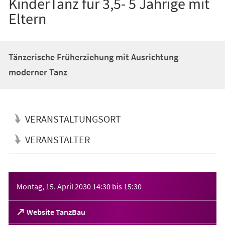
KinderTanz für 3,5- 5 Jährige mit
Eltern
Tänzerische Früherziehung mit Ausrichtung
moderner Tanz
VERANSTALTUNGSORT
VERANSTALTER
Veranstaltungsinformationen
Montag, 15. April 2030
14:30
bis
15:30
(Öffnet
Website TanzBau
in