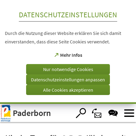
Inhalt anspringen
DATENSCHUTZEINSTELLUNGEN
Durch die Nutzung dieser Website erklären Sie sich damit
einverstanden, dass diese Seite Cookies verwendet.
(Öffnet
Mehr Infos
in
einem
Nur notwendige Cookies
neuen
Tab)
Datenschutzeinstellungen anpassen
Alle Cookies akzeptieren
Visuelle
Paderborn
Assistenzsoftware
öffnen.