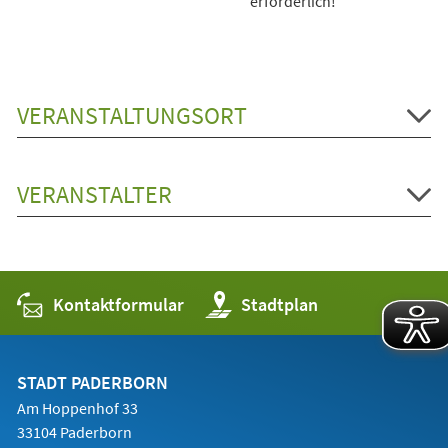
erforderlich!
VERANSTALTUNGSORT
VERANSTALTER
Kontaktformular
(Öffnet
Stadtplan
in
einem
neuen
Tab)
STADT PADERBORN
Am Hoppenhof 33
33104 Paderborn