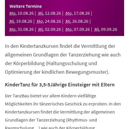
einem
Weitere Termine
neuen
Mo
,
10
.
08
.
26
Mi
,
12
.
08
.
26
Mo
,
17
.
08
.
26
Tab)
Mi
,
19
.
08
.
26
Mo
,
24
.
08
.
26
Mi
,
26
.
08
.
26
Mo
,
31
.
08
.
26
Mi
,
02
.
09
.
26
Mo
,
07
.
09
.
26
Mi
,
09
.
09
.
26
In den Kindertanzkursen findet die Vermittlung der
allgemeinen Grundlagen der Tanzerziehung wie auch
der Körperbildung (Haltungsschulung und
Optimierung der kindlichen Bewegungsmuster).
KinderTanz für 3,5-5Jährige Einsteiger mit Eltern
Der TanzBau bietet vor allem Kindern vielfältige
Möglichkeiten ihr tänzerisches Geschick zu erproben. In den
Kindertanzkursen findet die Vermittlung der allgemeinen
Grundlagen der Tanzerziehung (Rhythmus- und
Raumschulung,...) wie auch der Körperbildung