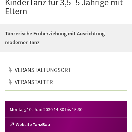
KinderTanz für 3,5- 5 Jährige mit
Eltern
Tänzerische Früherziehung mit Ausrichtung
moderner Tanz
VERANSTALTUNGSORT
VERANSTALTER
Veranstaltungsinformationen
Montag, 10. Juni 2030
14:30
bis
15:30
(Öffnet
Website TanzBau
in