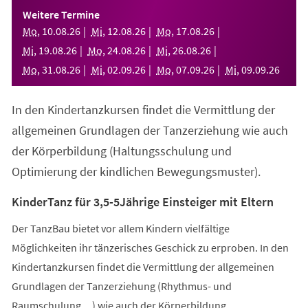
einem
Weitere Termine
neuen
Mo
,
10
.
08
.
26
Mi
,
12
.
08
.
26
Mo
,
17
.
08
.
26
Tab)
Mi
,
19
.
08
.
26
Mo
,
24
.
08
.
26
Mi
,
26
.
08
.
26
Mo
,
31
.
08
.
26
Mi
,
02
.
09
.
26
Mo
,
07
.
09
.
26
Mi
,
09
.
09
.
26
In den Kindertanzkursen findet die Vermittlung der
allgemeinen Grundlagen der Tanzerziehung wie auch
der Körperbildung (Haltungsschulung und
Optimierung der kindlichen Bewegungsmuster).
KinderTanz für 3,5-5Jährige Einsteiger mit Eltern
Der TanzBau bietet vor allem Kindern vielfältige
Möglichkeiten ihr tänzerisches Geschick zu erproben. In den
Kindertanzkursen findet die Vermittlung der allgemeinen
Grundlagen der Tanzerziehung (Rhythmus- und
Raumschulung,...) wie auch der Körperbildung