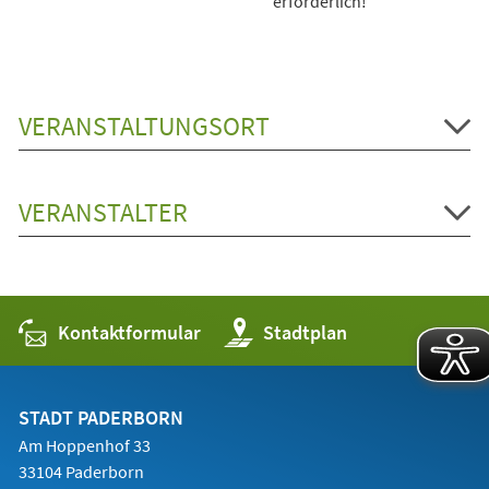
erforderlich!
VERANSTALTUNGSORT
VERANSTALTER
Kontaktformular
(Öffnet
Stadtplan
in
einem
neuen
Tab)
STADT PADERBORN
Am Hoppenhof 33
33104 Paderborn