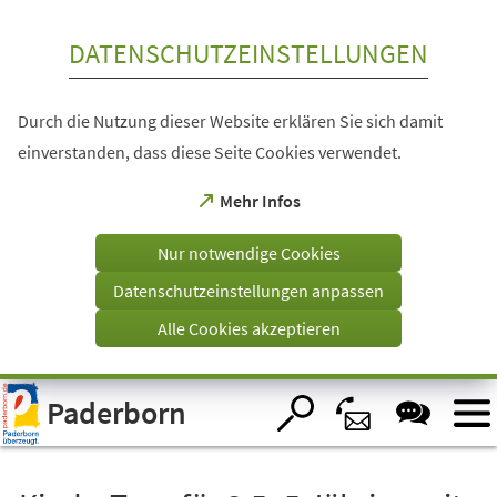
Inhalt anspringen
DATENSCHUTZEINSTELLUNGEN
Durch die Nutzung dieser Website erklären Sie sich damit
einverstanden, dass diese Seite Cookies verwendet.
(Öffnet
Mehr Infos
in
einem
Nur notwendige Cookies
neuen
Tab)
Datenschutzeinstellungen anpassen
Alle Cookies akzeptieren
Visuelle
Paderborn
Assistenzsoftware
öffnen.