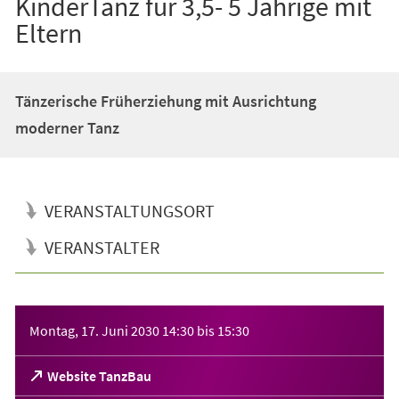
KinderTanz für 3,5- 5 Jährige mit
Eltern
Tänzerische Früherziehung mit Ausrichtung
moderner Tanz
VERANSTALTUNGSORT
VERANSTALTER
Veranstaltungsinformationen
Montag, 17. Juni 2030
14:30
bis
15:30
(Öffnet
Website TanzBau
in