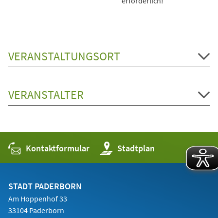
erforderlich!
VERANSTALTUNGSORT
VERANSTALTER
Kontaktformular
(Öffnet
Stadtplan
in
einem
neuen
Tab)
STADT PADERBORN
Am Hoppenhof 33
33104 Paderborn