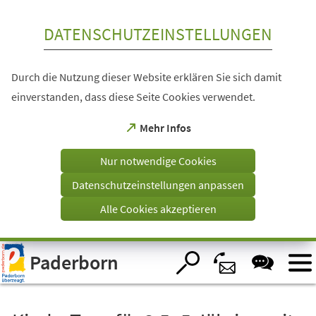
Inhalt anspringen
DATENSCHUTZEINSTELLUNGEN
Durch die Nutzung dieser Website erklären Sie sich damit
einverstanden, dass diese Seite Cookies verwendet.
(Öffnet
Mehr Infos
in
einem
Nur notwendige Cookies
neuen
Tab)
Datenschutzeinstellungen anpassen
Alle Cookies akzeptieren
Visuelle
Paderborn
Assistenzsoftware
öffnen.