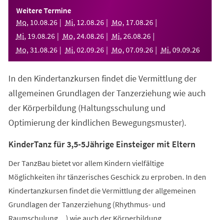
einem
Weitere Termine
neuen
Mo
,
10
.
08
.
26
Mi
,
12
.
08
.
26
Mo
,
17
.
08
.
26
Tab)
Mi
,
19
.
08
.
26
Mo
,
24
.
08
.
26
Mi
,
26
.
08
.
26
Mo
,
31
.
08
.
26
Mi
,
02
.
09
.
26
Mo
,
07
.
09
.
26
Mi
,
09
.
09
.
26
In den Kindertanzkursen findet die Vermittlung der
allgemeinen Grundlagen der Tanzerziehung wie auch
der Körperbildung (Haltungsschulung und
Optimierung der kindlichen Bewegungsmuster).
KinderTanz für 3,5-5Jährige Einsteiger mit Eltern
Der TanzBau bietet vor allem Kindern vielfältige
Möglichkeiten ihr tänzerisches Geschick zu erproben. In den
Kindertanzkursen findet die Vermittlung der allgemeinen
Grundlagen der Tanzerziehung (Rhythmus- und
Raumschulung,...) wie auch der Körperbildung