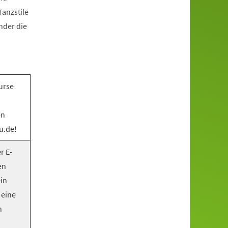
anzstile
nder die
urse
en
u.de!
r E-
en
ein
 eine
n