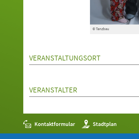
© Tanzbau
VERANSTALTUNGSORT
VERANSTALTER
Kontaktformular
(Öffnet
Stadtplan
in
einem