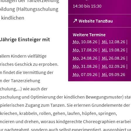
ndlagen der Tanzerziehung
14:30
bis
15:30
bildung (Haltungsschulung
 kindlichen
(Öffnet
Website TanzBau
in
einem
Weitere Termine
neuen
Jährige Einsteiger mit
Mo
,
10
.
08
.
26
Mi
,
12
.
08
.
26
Tab)
Mo
,
17
.
08
.
26
Mi
,
19
.
08
.
26
allem Kindern vielfältige
Mo
,
24
.
08
.
26
Mi
,
26
.
08
.
26
risches Geschick zu erproben.
Mo
,
31
.
08
.
26
Mi
,
02
.
09
.
26
 findet die Vermittlung der
Mo
,
07
.
09
.
26
Mi
,
09
.
09
.
26
n der Tanzerziehung
ulung,...) wie auch der
sschulung und Optimierung der kindlichen Bewegungsmuster) stat
spielerischen Zugang zum Tanzen. Sie erlernen Grundelemente der
riechen, krabbeln, rollen, gehen, laufen, hüpfen, springen,
ncieren und drehen, woraus kindgerechte Choreographien erarbei
nur nachgeahmt, sondern auch selbst experimentiert, ausprobiert u