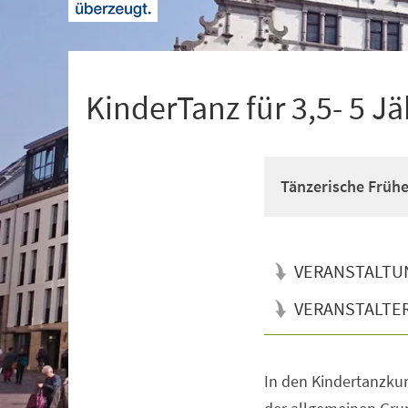
+
1
KinderTanz für 3,5- 5 Jä
Tänzerische Früh
VERANSTALTU
VERANSTALTE
In den Kindertanzkur
Veranstaltungsinformationen