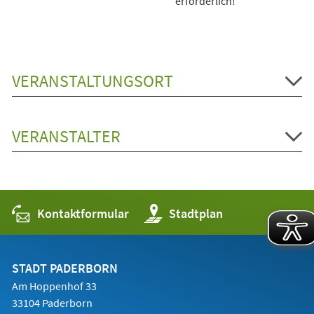
erforderlich!
VERANSTALTUNGSORT
VERANSTALTER
Kontaktformular
(Öffnet
Stadtplan
in
einem
neuen
Tab)
STADT PADERBORN
Am Hoppenhof 33
33104 Paderborn