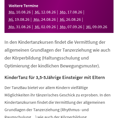
einem
Weitere Termine
neuen
Mo
,
10
.
08
.
26
Mi
,
12
.
08
.
26
Mo
,
17
.
08
.
26
Tab)
Mi
,
19
.
08
.
26
Mo
,
24
.
08
.
26
Mi
,
26
.
08
.
26
Mo
,
31
.
08
.
26
Mi
,
02
.
09
.
26
Mo
,
07
.
09
.
26
Mi
,
09
.
09
.
26
In den Kindertanzkursen findet die Vermittlung der
allgemeinen Grundlagen der Tanzerziehung wie auch
der Körperbildung (Haltungsschulung und
Optimierung der kindlichen Bewegungsmuster).
KinderTanz für 3,5-5Jährige Einsteiger mit Eltern
Der TanzBau bietet vor allem Kindern vielfältige
Möglichkeiten ihr tänzerisches Geschick zu erproben. In den
Kindertanzkursen findet die Vermittlung der allgemeinen
Grundlagen der Tanzerziehung (Rhythmus- und
Raumschulung,...) wie auch der Körperbildung