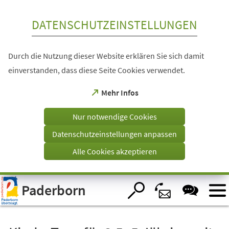
Inhalt anspringen
DATENSCHUTZEINSTELLUNGEN
Durch die Nutzung dieser Website erklären Sie sich damit
einverstanden, dass diese Seite Cookies verwendet.
(Öffnet
Mehr Infos
in
einem
Nur notwendige Cookies
neuen
Tab)
Datenschutzeinstellungen anpassen
Alle Cookies akzeptieren
Visuelle
Paderborn
Assistenzsoftware
öffnen.