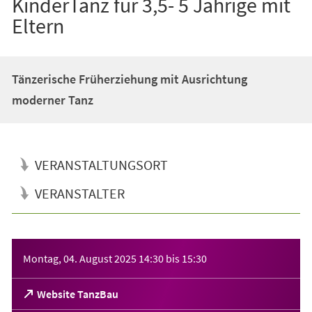
KinderTanz für 3,5- 5 Jährige mit
Eltern
Tänzerische Früherziehung mit Ausrichtung
moderner Tanz
VERANSTALTUNGSORT
VERANSTALTER
Veranstaltungsinformationen
Montag, 04. August 2025
14:30
bis
15:30
(Öffnet
Website TanzBau
in