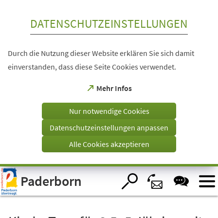
Inhalt anspringen
DATENSCHUTZEINSTELLUNGEN
Durch die Nutzung dieser Website erklären Sie sich damit
einverstanden, dass diese Seite Cookies verwendet.
(Öffnet
Mehr Infos
in
einem
Nur notwendige Cookies
neuen
Tab)
Datenschutzeinstellungen anpassen
Alle Cookies akzeptieren
Visuelle
Paderborn
Assistenzsoftware
öffnen.