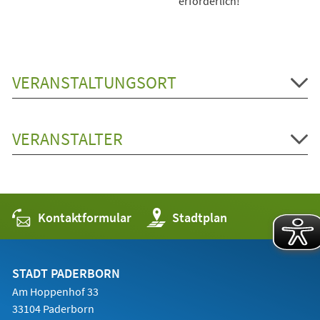
erforderlich!
VERANSTALTUNGSORT
VERANSTALTER
Kontaktformular
(Öffnet
Stadtplan
in
einem
neuen
Tab)
STADT PADERBORN
Am Hoppenhof 33
33104 Paderborn