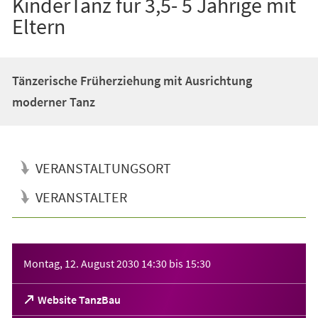
KinderTanz für 3,5- 5 Jährige mit
Eltern
Tänzerische Früherziehung mit Ausrichtung
moderner Tanz
VERANSTALTUNGSORT
VERANSTALTER
Veranstaltungsinformationen
Montag, 12. August 2030
14:30
bis
15:30
(Öffnet
Website TanzBau
in