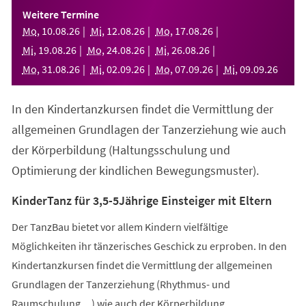
einem
Weitere Termine
neuen
Mo
,
10
.
08
.
26
Mi
,
12
.
08
.
26
Mo
,
17
.
08
.
26
Tab)
Mi
,
19
.
08
.
26
Mo
,
24
.
08
.
26
Mi
,
26
.
08
.
26
Mo
,
31
.
08
.
26
Mi
,
02
.
09
.
26
Mo
,
07
.
09
.
26
Mi
,
09
.
09
.
26
In den Kindertanzkursen findet die Vermittlung der
allgemeinen Grundlagen der Tanzerziehung wie auch
der Körperbildung (Haltungsschulung und
Optimierung der kindlichen Bewegungsmuster).
KinderTanz für 3,5-5Jährige Einsteiger mit Eltern
Der TanzBau bietet vor allem Kindern vielfältige
Möglichkeiten ihr tänzerisches Geschick zu erproben. In den
Kindertanzkursen findet die Vermittlung der allgemeinen
Grundlagen der Tanzerziehung (Rhythmus- und
Raumschulung,...) wie auch der Körperbildung