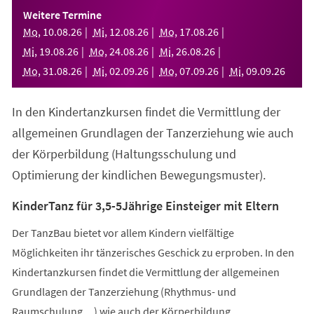
einem
Weitere Termine
neuen
Mo
,
10
.
08
.
26
Mi
,
12
.
08
.
26
Mo
,
17
.
08
.
26
Tab)
Mi
,
19
.
08
.
26
Mo
,
24
.
08
.
26
Mi
,
26
.
08
.
26
Mo
,
31
.
08
.
26
Mi
,
02
.
09
.
26
Mo
,
07
.
09
.
26
Mi
,
09
.
09
.
26
In den Kindertanzkursen findet die Vermittlung der
allgemeinen Grundlagen der Tanzerziehung wie auch
der Körperbildung (Haltungsschulung und
Optimierung der kindlichen Bewegungsmuster).
KinderTanz für 3,5-5Jährige Einsteiger mit Eltern
Der TanzBau bietet vor allem Kindern vielfältige
Möglichkeiten ihr tänzerisches Geschick zu erproben. In den
Kindertanzkursen findet die Vermittlung der allgemeinen
Grundlagen der Tanzerziehung (Rhythmus- und
Raumschulung,...) wie auch der Körperbildung