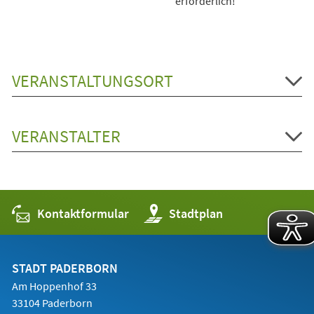
erforderlich!
VERANSTALTUNGSORT
VERANSTALTER
Kontaktformular
(Öffnet
Stadtplan
in
einem
neuen
Tab)
STADT PADERBORN
Am Hoppenhof 33
33104 Paderborn