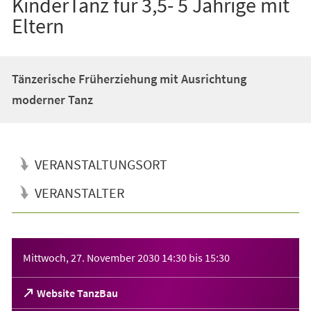
KinderTanz für 3,5- 5 Jährige mit
Eltern
Tänzerische Früherziehung mit Ausrichtung
moderner Tanz
VERANSTALTUNGSORT
VERANSTALTER
Veranstaltungsinformationen
Mittwoch, 27. November 2030
14:30
bis
15:30
(Öffnet
Website TanzBau
in