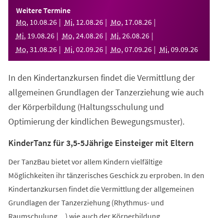
einem
Weitere Termine
neuen
Mo
,
10
.
08
.
26
Mi
,
12
.
08
.
26
Mo
,
17
.
08
.
26
Tab)
Mi
,
19
.
08
.
26
Mo
,
24
.
08
.
26
Mi
,
26
.
08
.
26
Mo
,
31
.
08
.
26
Mi
,
02
.
09
.
26
Mo
,
07
.
09
.
26
Mi
,
09
.
09
.
26
In den Kindertanzkursen findet die Vermittlung der
allgemeinen Grundlagen der Tanzerziehung wie auch
der Körperbildung (Haltungsschulung und
Optimierung der kindlichen Bewegungsmuster).
KinderTanz für 3,5-5Jährige Einsteiger mit Eltern
Der TanzBau bietet vor allem Kindern vielfältige
Möglichkeiten ihr tänzerisches Geschick zu erproben. In den
Kindertanzkursen findet die Vermittlung der allgemeinen
Grundlagen der Tanzerziehung (Rhythmus- und
Raumschulung,...) wie auch der Körperbildung