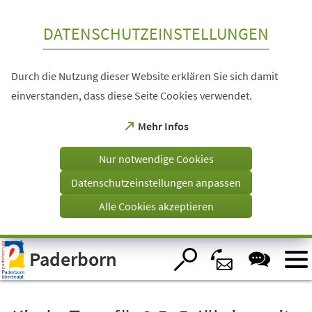
Inhalt anspringen
DATENSCHUTZEINSTELLUNGEN
Durch die Nutzung dieser Website erklären Sie sich damit
einverstanden, dass diese Seite Cookies verwendet.
(Öffnet
Mehr Infos
in
einem
Nur notwendige Cookies
neuen
Tab)
Datenschutzeinstellungen anpassen
Alle Cookies akzeptieren
Visuelle
Paderborn
Assistenzsoftware
öffnen.