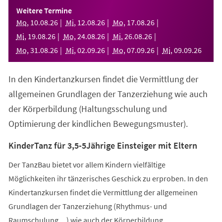
einem
Weitere Termine
neuen
Mo
,
10
.
08
.
26
Mi
,
12
.
08
.
26
Mo
,
17
.
08
.
26
Tab)
Mi
,
19
.
08
.
26
Mo
,
24
.
08
.
26
Mi
,
26
.
08
.
26
Mo
,
31
.
08
.
26
Mi
,
02
.
09
.
26
Mo
,
07
.
09
.
26
Mi
,
09
.
09
.
26
In den Kindertanzkursen findet die Vermittlung der
allgemeinen Grundlagen der Tanzerziehung wie auch
der Körperbildung (Haltungsschulung und
Optimierung der kindlichen Bewegungsmuster).
KinderTanz für 3,5-5Jährige Einsteiger mit Eltern
Der TanzBau bietet vor allem Kindern vielfältige
Möglichkeiten ihr tänzerisches Geschick zu erproben. In den
Kindertanzkursen findet die Vermittlung der allgemeinen
Grundlagen der Tanzerziehung (Rhythmus- und
Raumschulung,...) wie auch der Körperbildung