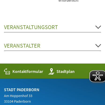
erforderlich!
VERANSTALTUNGSORT
VERANSTALTER
Kontaktformular
(Öffnet
Stadtplan
in
einem
neuen
Tab)
STADT PADERBORN
Am Hoppenhof 33
33104 Paderborn