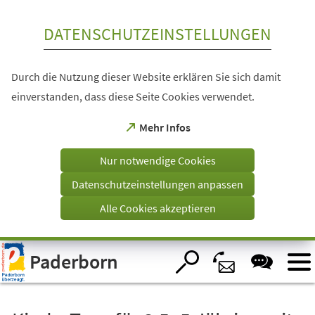
Inhalt anspringen
DATENSCHUTZEINSTELLUNGEN
Durch die Nutzung dieser Website erklären Sie sich damit
einverstanden, dass diese Seite Cookies verwendet.
(Öffnet
Mehr Infos
in
einem
Nur notwendige Cookies
neuen
Tab)
Datenschutzeinstellungen anpassen
Alle Cookies akzeptieren
Visuelle
Paderborn
Assistenzsoftware
öffnen.