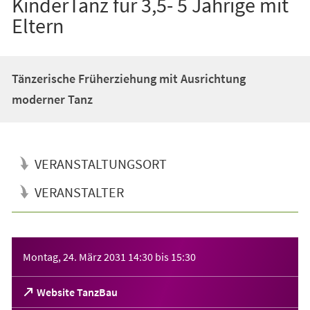
KinderTanz für 3,5- 5 Jährige mit
Eltern
Tänzerische Früherziehung mit Ausrichtung
moderner Tanz
VERANSTALTUNGSORT
VERANSTALTER
Veranstaltungsinformationen
Montag, 24. März 2031
14:30
bis
15:30
(Öffnet
Website TanzBau
in