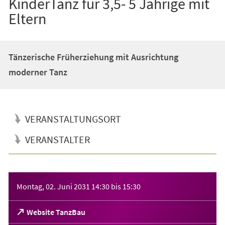
KinderTanz für 3,5- 5 Jährige mit
Eltern
Tänzerische Früherziehung mit Ausrichtung
moderner Tanz
VERANSTALTUNGSORT
VERANSTALTER
Veranstaltungsinformationen
Montag, 02. Juni 2031
14:30
bis
15:30
(Öffnet
Website TanzBau
in