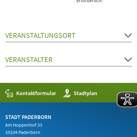
erforderlich!
VERANSTALTUNGSORT
VERANSTALTER
Kontaktformular
(Öffnet
Stadtplan
in
einem
neuen
Tab)
STADT PADERBORN
Am Hoppenhof 33
33104 Paderborn