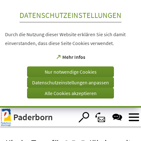
Inhalt anspringen
DATENSCHUTZEINSTELLUNGEN
Durch die Nutzung dieser Website erklären Sie sich damit
einverstanden, dass diese Seite Cookies verwendet.
(Öffnet
Mehr Infos
in
einem
Nur notwendige Cookies
neuen
Tab)
Datenschutzeinstellungen anpassen
Alle Cookies akzeptieren
Visuelle
Paderborn
Assistenzsoftware
öffnen.