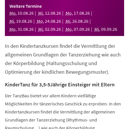
einem
Weitere Termine
neuen
Mo
,
10
.
08
.
26
Mi
,
12
.
08
.
26
Mo
,
17
.
08
.
26
Tab)
Mi
,
19
.
08
.
26
Mo
,
24
.
08
.
26
Mi
,
26
.
08
.
26
Mo
,
31
.
08
.
26
Mi
,
02
.
09
.
26
Mo
,
07
.
09
.
26
Mi
,
09
.
09
.
26
In den Kindertanzkursen findet die Vermittlung der
allgemeinen Grundlagen der Tanzerziehung wie auch
der Körperbildung (Haltungsschulung und
Optimierung der kindlichen Bewegungsmuster).
KinderTanz für 3,5-5Jährige Einsteiger mit Eltern
Der TanzBau bietet vor allem Kindern vielfältige
Möglichkeiten ihr tänzerisches Geschick zu erproben. In den
Kindertanzkursen findet die Vermittlung der allgemeinen
Grundlagen der Tanzerziehung (Rhythmus- und
Raumschulung,...) wie auch der Körperbildung