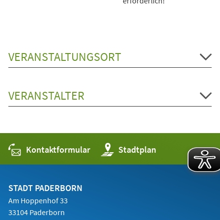
erforderlich!
VERANSTALTUNGSORT
VERANSTALTER
Kontaktformular
(Öffnet
Stadtplan
in
einem
neuen
Tab)
STADT PADERBORN
Am Hoppenhof 33
33104 Paderborn