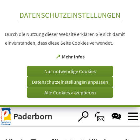
Inhalt anspringen
DATENSCHUTZEINSTELLUNGEN
Durch die Nutzung dieser Website erklären Sie sich damit
einverstanden, dass diese Seite Cookies verwendet.
(Öffnet
Mehr Infos
in
einem
Nur notwendige Cookies
neuen
Tab)
Datenschutzeinstellungen anpassen
Alle Cookies akzeptieren
Visuelle
Paderborn
Assistenzsoftware
öffnen.