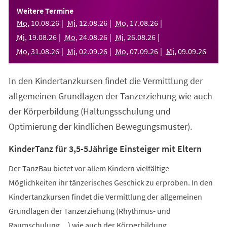
einem
Weitere Termine
neuen
Mo
,
10
.
08
.
26
Mi
,
12
.
08
.
26
Mo
,
17
.
08
.
26
Tab)
Mi
,
19
.
08
.
26
Mo
,
24
.
08
.
26
Mi
,
26
.
08
.
26
Mo
,
31
.
08
.
26
Mi
,
02
.
09
.
26
Mo
,
07
.
09
.
26
Mi
,
09
.
09
.
26
In den Kindertanzkursen findet die Vermittlung der
allgemeinen Grundlagen der Tanzerziehung wie auch
der Körperbildung (Haltungsschulung und
Optimierung der kindlichen Bewegungsmuster).
KinderTanz für 3,5-5Jährige Einsteiger mit Eltern
Der TanzBau bietet vor allem Kindern vielfältige
Möglichkeiten ihr tänzerisches Geschick zu erproben. In den
Kindertanzkursen findet die Vermittlung der allgemeinen
Grundlagen der Tanzerziehung (Rhythmus- und
Raumschulung,...) wie auch der Körperbildung