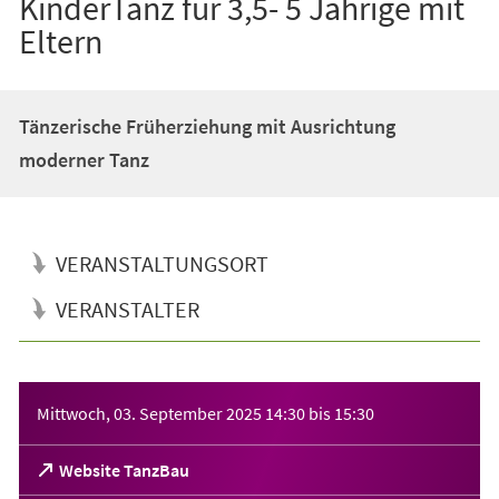
KinderTanz für 3,5- 5 Jährige mit
Eltern
Tänzerische Früherziehung mit Ausrichtung
moderner Tanz
VERANSTALTUNGSORT
VERANSTALTER
Veranstaltungsinformationen
Mittwoch, 03. September 2025
14:30
bis
15:30
(Öffnet
Website TanzBau
in