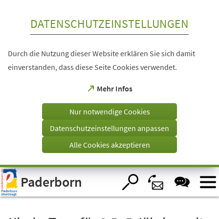
Inhalt anspringen
DATENSCHUTZEINSTELLUNGEN
Durch die Nutzung dieser Website erklären Sie sich damit
einverstanden, dass diese Seite Cookies verwendet.
(Öffnet
Mehr Infos
in
einem
Nur notwendige Cookies
neuen
Tab)
Datenschutzeinstellungen anpassen
Alle Cookies akzeptieren
Visuelle
Paderborn
Assistenzsoftware
öffnen.