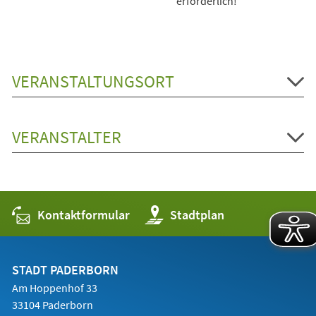
erforderlich!
VERANSTALTUNGSORT
VERANSTALTER
Kontaktformular
(Öffnet
Stadtplan
in
einem
neuen
Tab)
STADT PADERBORN
Am Hoppenhof 33
33104 Paderborn