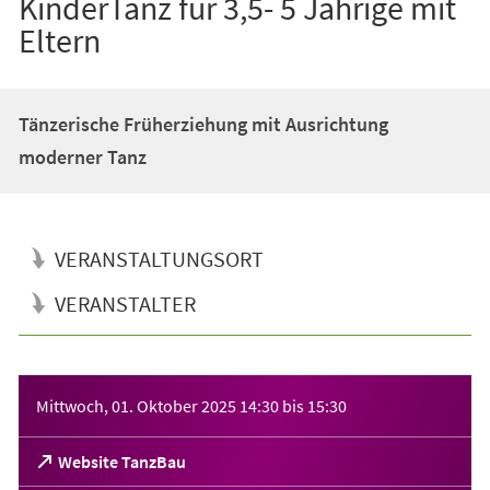
KinderTanz für 3,5- 5 Jährige mit
Eltern
Tänzerische Früherziehung mit Ausrichtung
moderner Tanz
VERANSTALTUNGSORT
VERANSTALTER
Veranstaltungsinformationen
Mittwoch, 01. Oktober 2025
14:30
bis
15:30
(Öffnet
Website TanzBau
in