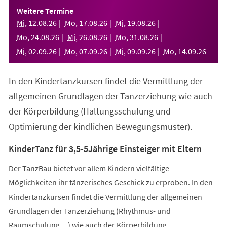
einem
Weitere Termine
neuen
Mi
,
12
.
08
.
26
Mo
,
17
.
08
.
26
Mi
,
19
.
08
.
26
Tab)
Mo
,
24
.
08
.
26
Mi
,
26
.
08
.
26
Mo
,
31
.
08
.
26
Mi
,
02
.
09
.
26
Mo
,
07
.
09
.
26
Mi
,
09
.
09
.
26
Mo
,
14
.
09
.
26
In den Kindertanzkursen findet die Vermittlung der
allgemeinen Grundlagen der Tanzerziehung wie auch
der Körperbildung (Haltungsschulung und
Optimierung der kindlichen Bewegungsmuster).
KinderTanz für 3,5-5Jährige Einsteiger mit Eltern
Der TanzBau bietet vor allem Kindern vielfältige
Möglichkeiten ihr tänzerisches Geschick zu erproben. In den
Kindertanzkursen findet die Vermittlung der allgemeinen
Grundlagen der Tanzerziehung (Rhythmus- und
Raumschulung,...) wie auch der Körperbildung