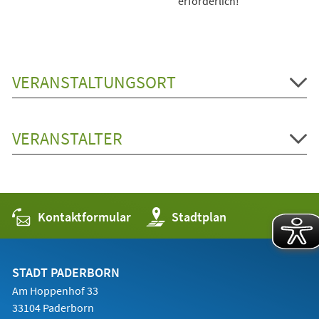
erforderlich!
VERANSTALTUNGSORT
VERANSTALTER
Kontaktformular
(Öffnet
Stadtplan
in
einem
neuen
Tab)
STADT PADERBORN
Am Hoppenhof 33
33104 Paderborn