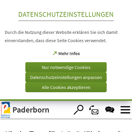
Inhalt anspringen
DATENSCHUTZEINSTELLUNGEN
Durch die Nutzung dieser Website erklären Sie sich damit
einverstanden, dass diese Seite Cookies verwendet.
(Öffnet
Mehr Infos
in
einem
Nur notwendige Cookies
neuen
Tab)
Datenschutzeinstellungen anpassen
Alle Cookies akzeptieren
Visuelle
Paderborn
Assistenzsoftware
öffnen.