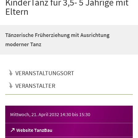
KinderTanz für 3,5- 5 Jährige mit
Eltern
Tänzerische Früherziehung mit Ausrichtung
moderner Tanz
VERANSTALTUNGSORT
VERANSTALTER
Veranstaltungsinformationen
Mittwoch, 21. April 2032
14:30
bis
15:30
(Öffnet
Website TanzBau
in