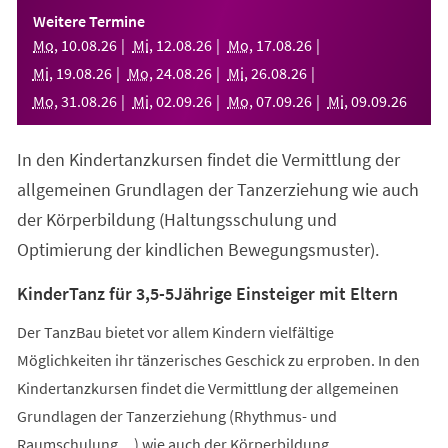
einem
Weitere Termine
neuen
Mo
,
10
.
08
.
26
Mi
,
12
.
08
.
26
Mo
,
17
.
08
.
26
Tab)
Mi
,
19
.
08
.
26
Mo
,
24
.
08
.
26
Mi
,
26
.
08
.
26
Mo
,
31
.
08
.
26
Mi
,
02
.
09
.
26
Mo
,
07
.
09
.
26
Mi
,
09
.
09
.
26
In den Kindertanzkursen findet die Vermittlung der
allgemeinen Grundlagen der Tanzerziehung wie auch
der Körperbildung (Haltungsschulung und
Optimierung der kindlichen Bewegungsmuster).
KinderTanz für 3,5-5Jährige Einsteiger mit Eltern
Der TanzBau bietet vor allem Kindern vielfältige
Möglichkeiten ihr tänzerisches Geschick zu erproben. In den
Kindertanzkursen findet die Vermittlung der allgemeinen
Grundlagen der Tanzerziehung (Rhythmus- und
Raumschulung,...) wie auch der Körperbildung