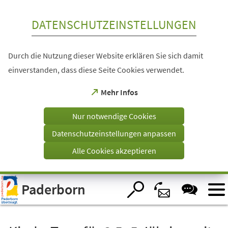
Inhalt anspringen
DATENSCHUTZEINSTELLUNGEN
Durch die Nutzung dieser Website erklären Sie sich damit
einverstanden, dass diese Seite Cookies verwendet.
(Öffnet
Mehr Infos
in
einem
Nur notwendige Cookies
neuen
Tab)
Datenschutzeinstellungen anpassen
Alle Cookies akzeptieren
Visuelle
Paderborn
Assistenzsoftware
öffnen.