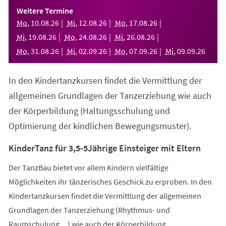
einem
Weitere Termine
neuen
Mo
,
10
.
08
.
26
Mi
,
12
.
08
.
26
Mo
,
17
.
08
.
26
Tab)
Mi
,
19
.
08
.
26
Mo
,
24
.
08
.
26
Mi
,
26
.
08
.
26
Mo
,
31
.
08
.
26
Mi
,
02
.
09
.
26
Mo
,
07
.
09
.
26
Mi
,
09
.
09
.
26
In den Kindertanzkursen findet die Vermittlung der
allgemeinen Grundlagen der Tanzerziehung wie auch
der Körperbildung (Haltungsschulung und
Optimierung der kindlichen Bewegungsmuster).
KinderTanz für 3,5-5Jährige Einsteiger mit Eltern
Der TanzBau bietet vor allem Kindern vielfältige
Möglichkeiten ihr tänzerisches Geschick zu erproben. In den
Kindertanzkursen findet die Vermittlung der allgemeinen
Grundlagen der Tanzerziehung (Rhythmus- und
Raumschulung,...) wie auch der Körperbildung