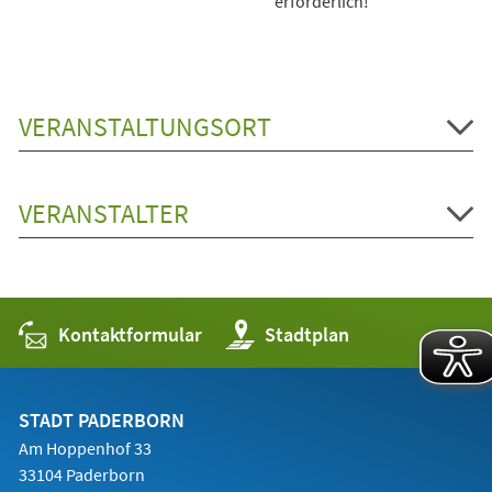
erforderlich!
VERANSTALTUNGSORT
VERANSTALTER
Kontaktformular
(Öffnet
Stadtplan
in
einem
neuen
Tab)
STADT PADERBORN
Am Hoppenhof 33
33104 Paderborn