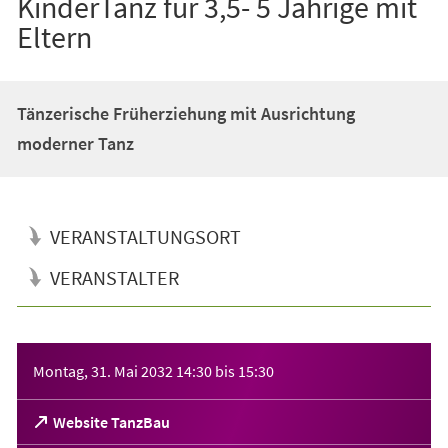
KinderTanz für 3,5- 5 Jährige mit
Eltern
Tänzerische Früherziehung mit Ausrichtung
moderner Tanz
VERANSTALTUNGSORT
VERANSTALTER
Veranstaltungsinformationen
Montag, 31. Mai 2032
14:30
bis
15:30
(Öffnet
Website TanzBau
in