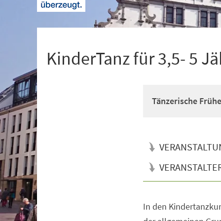
+
1
KinderTanz für 3,5- 5 Jä
Tänzerische Früh
VERANSTALTU
VERANSTALTE
In den Kindertanzkur
Veranstaltungsinformationen