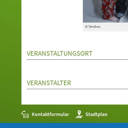
© Tanzbau
VERANSTALTUNGSORT
VERANSTALTER
Kontaktformular
(Öffnet
Stadtplan
in
einem