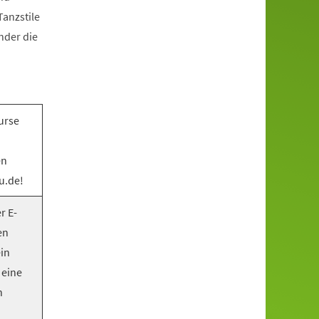
anzstile
nder die
urse
en
u.de!
r E-
en
ein
 eine
n