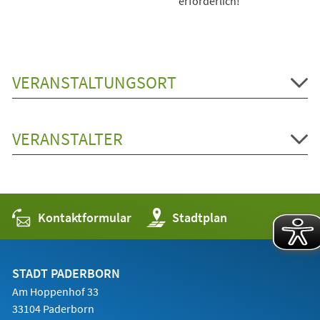
erforderlich!
VERANSTALTUNGSORT
VERANSTALTER
Kontaktformular
(Öffnet
Stadtplan
in
einem
neuen
Tab)
STADT PADERBORN
Am Hoppenhof 33
33104 Paderborn