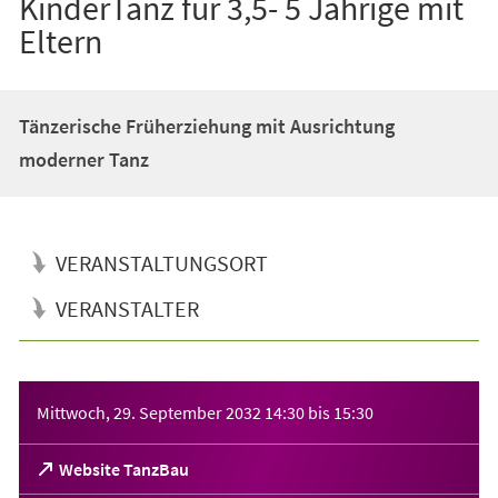
KinderTanz für 3,5- 5 Jährige mit
Eltern
Tänzerische Früherziehung mit Ausrichtung
moderner Tanz
VERANSTALTUNGSORT
VERANSTALTER
Veranstaltungsinformationen
Mittwoch, 29. September 2032
14:30
bis
15:30
(Öffnet
Website TanzBau
in