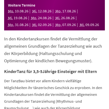
einem
Weitere Termine
neuen
Mo
,
10
.
08
.
26
Mi
,
12
.
08
.
26
Mo
,
17
.
08
.
26
Tab)
Mi
,
19
.
08
.
26
Mo
,
24
.
08
.
26
Mi
,
26
.
08
.
26
Mo
,
31
.
08
.
26
Mi
,
02
.
09
.
26
Mo
,
07
.
09
.
26
Mi
,
09
.
09
.
26
In den Kindertanzkursen findet die Vermittlung der
allgemeinen Grundlagen der Tanzerziehung wie auch
der Körperbildung (Haltungsschulung und
Optimierung der kindlichen Bewegungsmuster).
KinderTanz für 3,5-5Jährige Einsteiger mit Eltern
Der TanzBau bietet vor allem Kindern vielfältige
Möglichkeiten ihr tänzerisches Geschick zu erproben. In den
Kindertanzkursen findet die Vermittlung der allgemeinen
Grundlagen der Tanzerziehung (Rhythmus- und
Raumschulung,...) wie auch der Körperbildung