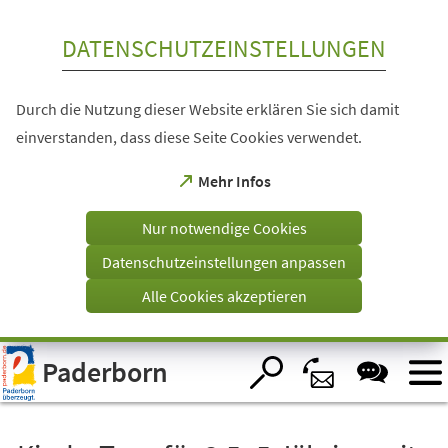
Inhalt anspringen
DATENSCHUTZEINSTELLUNGEN
Durch die Nutzung dieser Website erklären Sie sich damit
einverstanden, dass diese Seite Cookies verwendet.
(Öffnet
Mehr Infos
in
einem
Nur notwendige Cookies
neuen
Tab)
Datenschutzeinstellungen anpassen
Alle Cookies akzeptieren
Visuelle
Paderborn
Assistenzsoftware
öffnen.