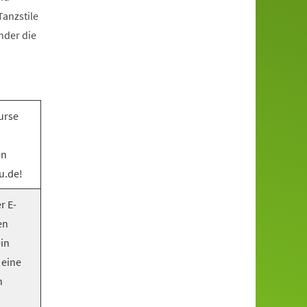
anzstile
nder die
urse
en
u.de!
r E-
en
ein
 eine
n