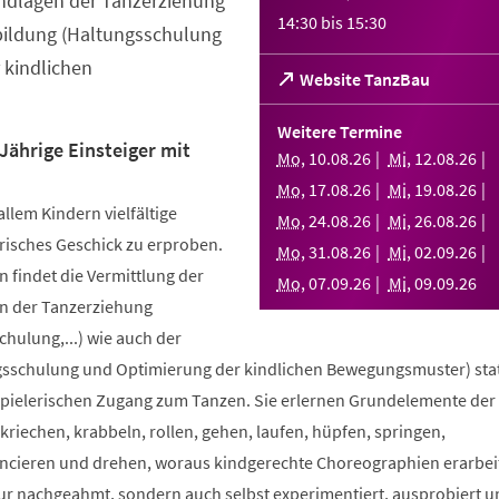
ndlagen der Tanzerziehung
14:30
bis
15:30
bildung (Haltungsschulung
 kindlichen
(Öffnet
Website TanzBau
in
einem
Weitere Termine
neuen
Jährige Einsteiger mit
Mo
,
10
.
08
.
26
Mi
,
12
.
08
.
26
Tab)
Mo
,
17
.
08
.
26
Mi
,
19
.
08
.
26
allem Kindern vielfältige
Mo
,
24
.
08
.
26
Mi
,
26
.
08
.
26
risches Geschick zu erproben.
Mo
,
31
.
08
.
26
Mi
,
02
.
09
.
26
 findet die Vermittlung der
Mo
,
07
.
09
.
26
Mi
,
09
.
09
.
26
n der Tanzerziehung
ulung,...) wie auch der
sschulung und Optimierung der kindlichen Bewegungsmuster) stat
spielerischen Zugang zum Tanzen. Sie erlernen Grundelemente der
riechen, krabbeln, rollen, gehen, laufen, hüpfen, springen,
ncieren und drehen, woraus kindgerechte Choreographien erarbei
nur nachgeahmt, sondern auch selbst experimentiert, ausprobiert u