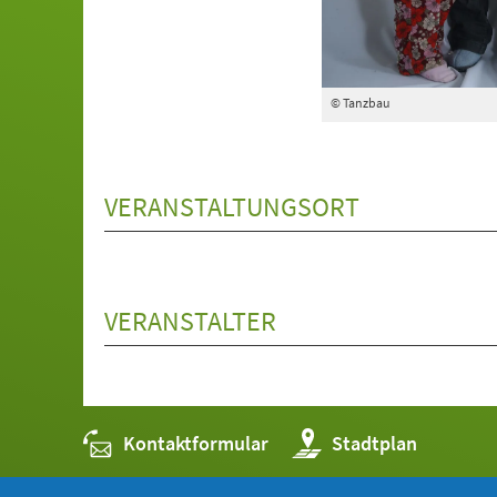
© Tanzbau
VERANSTALTUNGSORT
VERANSTALTER
Kontaktformular
(Öffnet
Stadtplan
in
einem