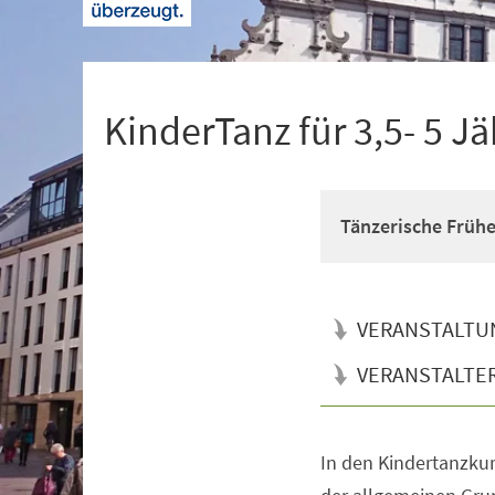
+
1
KinderTanz für 3,5- 5 Jä
Tänzerische Früh
VERANSTALTU
VERANSTALTE
In den Kindertanzkur
Veranstaltungsinformationen