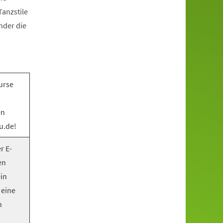
anzstile
nder die
urse
en
u.de!
r E-
en
ein
 eine
n