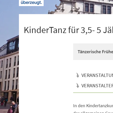
+
1
KinderTanz für 3,5- 5 Jä
Tänzerische Früh
VERANSTALTU
VERANSTALTE
In den Kindertanzkur
Veranstaltungsinformationen