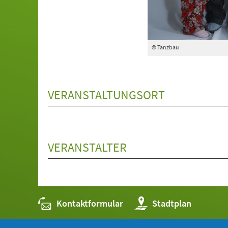
© Tanzbau
VERANSTALTUNGSORT
VERANSTALTER
Kontaktformular
(Öffnet
Stadtplan
in
einem