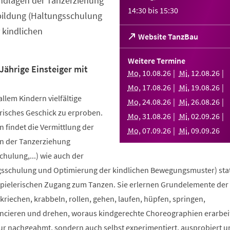
ndlagen der Tanzerziehung
14:30
bis
15:30
bildung (Haltungsschulung
 kindlichen
(Öffnet
Website TanzBau
in
einem
Weitere Termine
neuen
Jährige Einsteiger mit
Mo
,
10
.
08
.
26
Mi
,
12
.
08
.
26
Tab)
Mo
,
17
.
08
.
26
Mi
,
19
.
08
.
26
allem Kindern vielfältige
Mo
,
24
.
08
.
26
Mi
,
26
.
08
.
26
risches Geschick zu erproben.
Mo
,
31
.
08
.
26
Mi
,
02
.
09
.
26
 findet die Vermittlung der
Mo
,
07
.
09
.
26
Mi
,
09
.
09
.
26
n der Tanzerziehung
ulung,...) wie auch der
sschulung und Optimierung der kindlichen Bewegungsmuster) stat
spielerischen Zugang zum Tanzen. Sie erlernen Grundelemente der
riechen, krabbeln, rollen, gehen, laufen, hüpfen, springen,
ncieren und drehen, woraus kindgerechte Choreographien erarbei
nur nachgeahmt, sondern auch selbst experimentiert, ausprobiert u