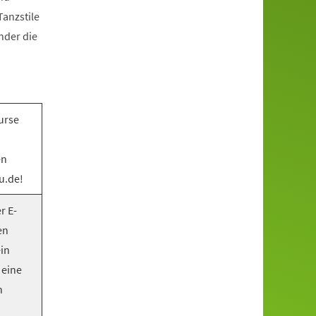
anzstile
nder die
urse
en
u.de!
r E-
en
ein
 eine
n