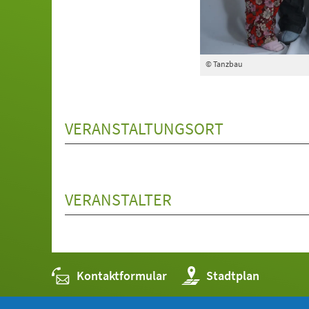
© Tanzbau
VERANSTALTUNGSORT
VERANSTALTER
Kontaktformular
(Öffnet
Stadtplan
in
einem