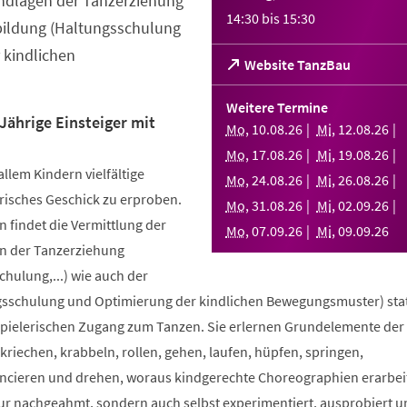
ndlagen der Tanzerziehung
14:30
bis
15:30
bildung (Haltungsschulung
 kindlichen
(Öffnet
Website TanzBau
in
einem
Weitere Termine
neuen
Jährige Einsteiger mit
Mo
,
10
.
08
.
26
Mi
,
12
.
08
.
26
Tab)
Mo
,
17
.
08
.
26
Mi
,
19
.
08
.
26
allem Kindern vielfältige
Mo
,
24
.
08
.
26
Mi
,
26
.
08
.
26
risches Geschick zu erproben.
Mo
,
31
.
08
.
26
Mi
,
02
.
09
.
26
 findet die Vermittlung der
Mo
,
07
.
09
.
26
Mi
,
09
.
09
.
26
n der Tanzerziehung
ulung,...) wie auch der
sschulung und Optimierung der kindlichen Bewegungsmuster) stat
spielerischen Zugang zum Tanzen. Sie erlernen Grundelemente der
riechen, krabbeln, rollen, gehen, laufen, hüpfen, springen,
ncieren und drehen, woraus kindgerechte Choreographien erarbei
nur nachgeahmt, sondern auch selbst experimentiert, ausprobiert u