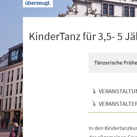
+
1
KinderTanz für 3,5- 5 Jä
Tänzerische Früh
VERANSTALTU
VERANSTALTE
In den Kindertanzkur
Veranstaltungsinformationen