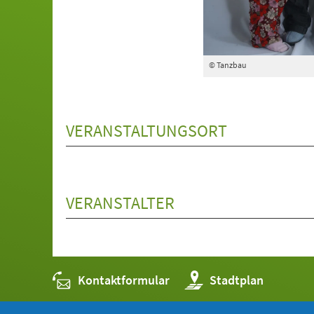
© Tanzbau
VERANSTALTUNGSORT
VERANSTALTER
Kontaktformular
(Öffnet
Stadtplan
in
einem