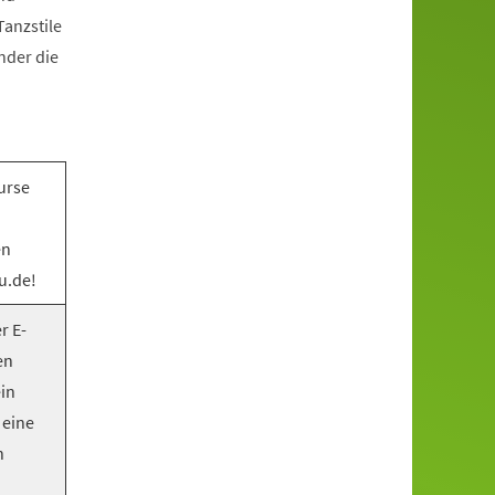
anzstile
nder die
urse
en
u.de!
r E-
en
ein
 eine
n