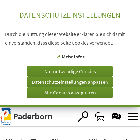
Inhalt anspringen
DATENSCHUTZEINSTELLUNGEN
Durch die Nutzung dieser Website erklären Sie sich damit
einverstanden, dass diese Seite Cookies verwendet.
(Öffnet
Mehr Infos
in
einem
Nur notwendige Cookies
neuen
Tab)
Datenschutzeinstellungen anpassen
Alle Cookies akzeptieren
Visuelle
Paderborn
Assistenzsoftware
öffnen.