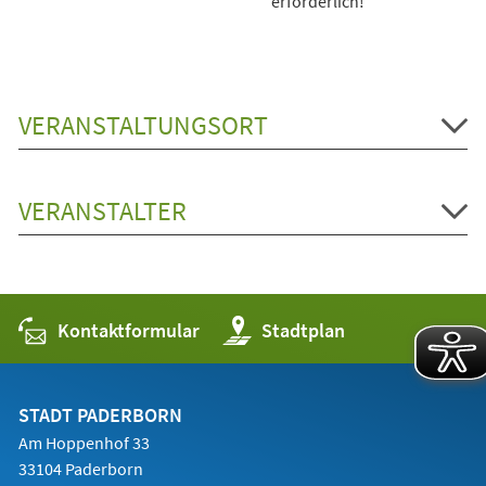
erforderlich!
VERANSTALTUNGSORT
VERANSTALTER
Kontaktformular
(Öffnet
Stadtplan
in
einem
neuen
Tab)
STADT PADERBORN
Am Hoppenhof 33
33104 Paderborn