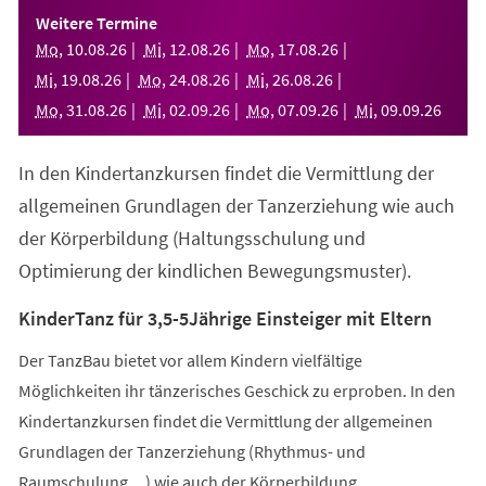
einem
Weitere Termine
neuen
Mo
,
10
.
08
.
26
Mi
,
12
.
08
.
26
Mo
,
17
.
08
.
26
Tab)
Mi
,
19
.
08
.
26
Mo
,
24
.
08
.
26
Mi
,
26
.
08
.
26
Mo
,
31
.
08
.
26
Mi
,
02
.
09
.
26
Mo
,
07
.
09
.
26
Mi
,
09
.
09
.
26
In den Kindertanzkursen findet die Vermittlung der
allgemeinen Grundlagen der Tanzerziehung wie auch
der Körperbildung (Haltungsschulung und
Optimierung der kindlichen Bewegungsmuster).
KinderTanz für 3,5-5Jährige Einsteiger mit Eltern
Der TanzBau bietet vor allem Kindern vielfältige
Möglichkeiten ihr tänzerisches Geschick zu erproben. In den
Kindertanzkursen findet die Vermittlung der allgemeinen
Grundlagen der Tanzerziehung (Rhythmus- und
Raumschulung,...) wie auch der Körperbildung