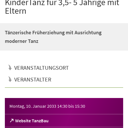
KinderTanz für 3,5- 5 Jährige mit
Eltern
Tänzerische Früherziehung mit Ausrichtung
moderner Tanz
VERANSTALTUNGSORT
VERANSTALTER
Veranstaltungsinformationen
Montag, 10. Januar 2033
14:30
bis
15:30
(Öffnet
Website TanzBau
in