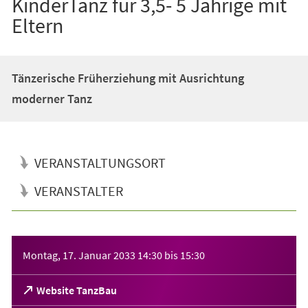
KinderTanz für 3,5- 5 Jährige mit
Eltern
Tänzerische Früherziehung mit Ausrichtung
moderner Tanz
VERANSTALTUNGSORT
VERANSTALTER
Veranstaltungsinformationen
Montag, 17. Januar 2033
14:30
bis
15:30
(Öffnet
Website TanzBau
in