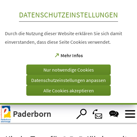
Inhalt anspringen
DATENSCHUTZEINSTELLUNGEN
Durch die Nutzung dieser Website erklären Sie sich damit
einverstanden, dass diese Seite Cookies verwendet.
(Öffnet
Mehr Infos
in
einem
Nur notwendige Cookies
neuen
Tab)
Datenschutzeinstellungen anpassen
Alle Cookies akzeptieren
Visuelle
Paderborn
Assistenzsoftware
öffnen.