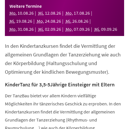
einem
Weitere Termine
neuen
Mo
,
10
.
08
.
26
Mi
,
12
.
08
.
26
Mo
,
17
.
08
.
26
Tab)
Mi
,
19
.
08
.
26
Mo
,
24
.
08
.
26
Mi
,
26
.
08
.
26
Mo
,
31
.
08
.
26
Mi
,
02
.
09
.
26
Mo
,
07
.
09
.
26
Mi
,
09
.
09
.
26
In den Kindertanzkursen findet die Vermittlung der
allgemeinen Grundlagen der Tanzerziehung wie auch
der Körperbildung (Haltungsschulung und
Optimierung der kindlichen Bewegungsmuster).
KinderTanz für 3,5-5Jährige Einsteiger mit Eltern
Der TanzBau bietet vor allem Kindern vielfältige
Möglichkeiten ihr tänzerisches Geschick zu erproben. In den
Kindertanzkursen findet die Vermittlung der allgemeinen
Grundlagen der Tanzerziehung (Rhythmus- und
Raumschulung,...) wie auch der Körperbildung