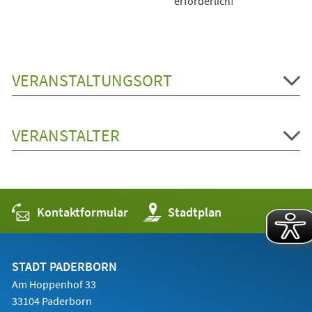
erforderlich!
VERANSTALTUNGSORT
VERANSTALTER
Kontaktformular
(Öffnet
Stadtplan
in
einem
neuen
Tab)
STADT PADERBORN
Am Hoppenhof 33
33104 Paderborn