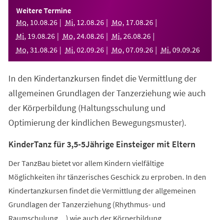
einem
Weitere Termine
neuen
Mo
,
10
.
08
.
26
Mi
,
12
.
08
.
26
Mo
,
17
.
08
.
26
Tab)
Mi
,
19
.
08
.
26
Mo
,
24
.
08
.
26
Mi
,
26
.
08
.
26
Mo
,
31
.
08
.
26
Mi
,
02
.
09
.
26
Mo
,
07
.
09
.
26
Mi
,
09
.
09
.
26
In den Kindertanzkursen findet die Vermittlung der
allgemeinen Grundlagen der Tanzerziehung wie auch
der Körperbildung (Haltungsschulung und
Optimierung der kindlichen Bewegungsmuster).
KinderTanz für 3,5-5Jährige Einsteiger mit Eltern
Der TanzBau bietet vor allem Kindern vielfältige
Möglichkeiten ihr tänzerisches Geschick zu erproben. In den
Kindertanzkursen findet die Vermittlung der allgemeinen
Grundlagen der Tanzerziehung (Rhythmus- und
Raumschulung,...) wie auch der Körperbildung