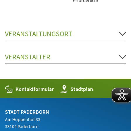
erforderlich!
VERANSTALTUNGSORT
VERANSTALTER
Kontaktformular
(Öffnet
Stadtplan
in
einem
neuen
Tab)
STADT PADERBORN
Am Hoppenhof 33
33104 Paderborn