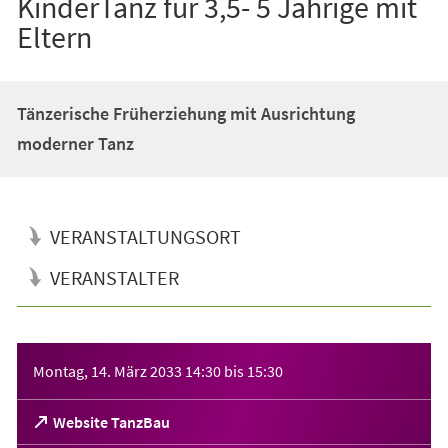
KinderTanz für 3,5- 5 Jährige mit
Eltern
Tänzerische Früherziehung mit Ausrichtung
moderner Tanz
VERANSTALTUNGSORT
VERANSTALTER
Veranstaltungsinformationen
Montag, 14. März 2033
14:30
bis
15:30
(Öffnet
Website TanzBau
in