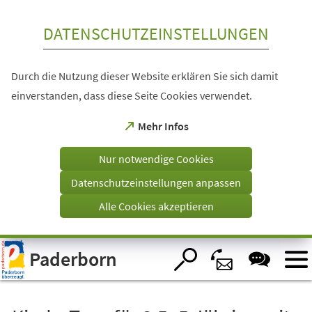
Inhalt anspringen
DATENSCHUTZEINSTELLUNGEN
Durch die Nutzung dieser Website erklären Sie sich damit
einverstanden, dass diese Seite Cookies verwendet.
(Öffnet
Mehr Infos
in
einem
Nur notwendige Cookies
neuen
Tab)
Datenschutzeinstellungen anpassen
Alle Cookies akzeptieren
Visuelle
Paderborn
Assistenzsoftware
öffnen.