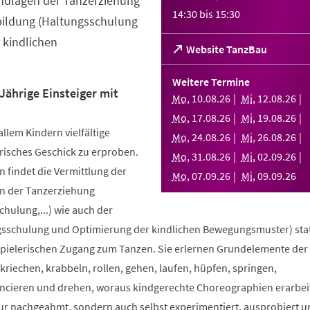
ndlagen der Tanzerziehung
14:30
bis
15:30
bildung (Haltungsschulung
 kindlichen
(Öffnet
Website TanzBau
in
einem
Weitere Termine
neuen
Jährige Einsteiger mit
Mo
,
10
.
08
.
26
Mi
,
12
.
08
.
26
Tab)
Mo
,
17
.
08
.
26
Mi
,
19
.
08
.
26
allem Kindern vielfältige
Mo
,
24
.
08
.
26
Mi
,
26
.
08
.
26
risches Geschick zu erproben.
Mo
,
31
.
08
.
26
Mi
,
02
.
09
.
26
 findet die Vermittlung der
Mo
,
07
.
09
.
26
Mi
,
09
.
09
.
26
n der Tanzerziehung
ulung,...) wie auch der
sschulung und Optimierung der kindlichen Bewegungsmuster) stat
spielerischen Zugang zum Tanzen. Sie erlernen Grundelemente der
riechen, krabbeln, rollen, gehen, laufen, hüpfen, springen,
ncieren und drehen, woraus kindgerechte Choreographien erarbei
nur nachgeahmt, sondern auch selbst experimentiert, ausprobiert u