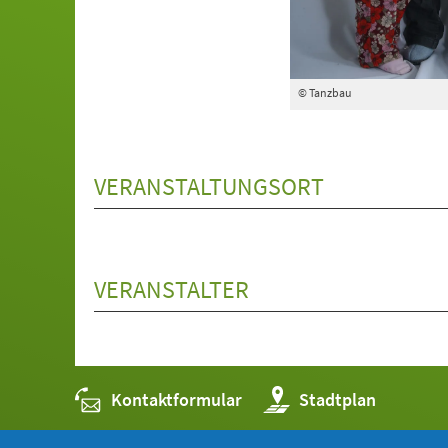
© Tanzbau
VERANSTALTUNGSORT
VERANSTALTER
Kontaktformular
(Öffnet
Stadtplan
in
einem