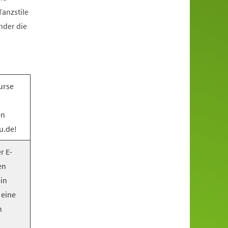
anzstile
nder die
urse
en
u.de!
r E-
en
ein
 eine
n