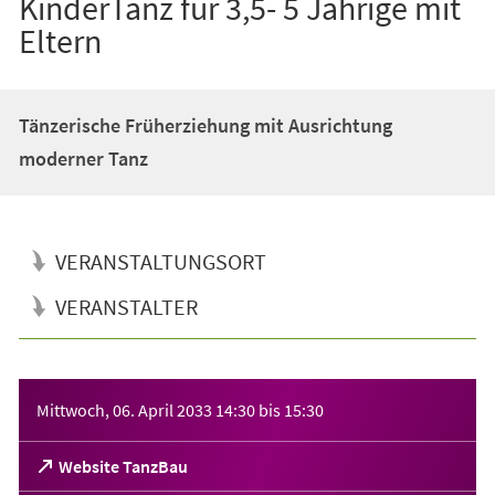
KinderTanz für 3,5- 5 Jährige mit
Eltern
Tänzerische Früherziehung mit Ausrichtung
moderner Tanz
VERANSTALTUNGSORT
VERANSTALTER
Veranstaltungsinformationen
Mittwoch, 06. April 2033
14:30
bis
15:30
(Öffnet
Website TanzBau
in