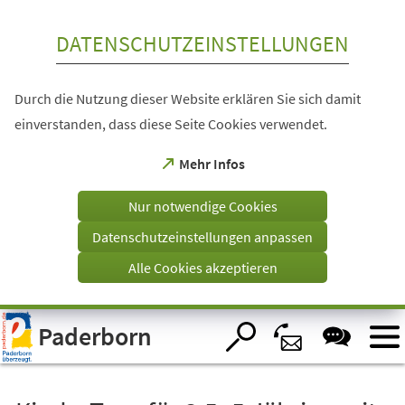
Inhalt anspringen
DATENSCHUTZEINSTELLUNGEN
Durch die Nutzung dieser Website erklären Sie sich damit
einverstanden, dass diese Seite Cookies verwendet.
(Öffnet
Mehr Infos
in
einem
Nur notwendige Cookies
neuen
Tab)
Datenschutzeinstellungen anpassen
Alle Cookies akzeptieren
Visuelle
Paderborn
Assistenzsoftware
öffnen.