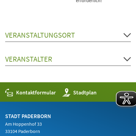
erforderlich!
VERANSTALTUNGSORT
VERANSTALTER
Kontaktformular
(Öffnet
Stadtplan
in
einem
neuen
Tab)
STADT PADERBORN
Am Hoppenhof 33
33104 Paderborn