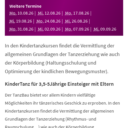
einem
Weitere Termine
neuen
Mo
,
10
.
08
.
26
Mi
,
12
.
08
.
26
Mo
,
17
.
08
.
26
Tab)
Mi
,
19
.
08
.
26
Mo
,
24
.
08
.
26
Mi
,
26
.
08
.
26
Mo
,
31
.
08
.
26
Mi
,
02
.
09
.
26
Mo
,
07
.
09
.
26
Mi
,
09
.
09
.
26
In den Kindertanzkursen findet die Vermittlung der
allgemeinen Grundlagen der Tanzerziehung wie auch
der Körperbildung (Haltungsschulung und
Optimierung der kindlichen Bewegungsmuster).
KinderTanz für 3,5-5Jährige Einsteiger mit Eltern
Der TanzBau bietet vor allem Kindern vielfältige
Möglichkeiten ihr tänzerisches Geschick zu erproben. In den
Kindertanzkursen findet die Vermittlung der allgemeinen
Grundlagen der Tanzerziehung (Rhythmus- und
Raumschulung,...) wie auch der Körperbildung