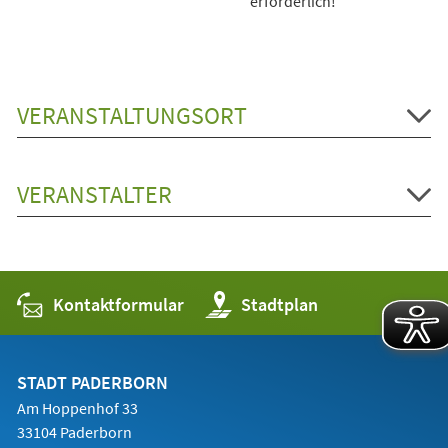
erforderlich!
VERANSTALTUNGSORT
VERANSTALTER
Kontaktformular
(Öffnet
Stadtplan
in
einem
neuen
Tab)
STADT PADERBORN
Am Hoppenhof 33
33104 Paderborn