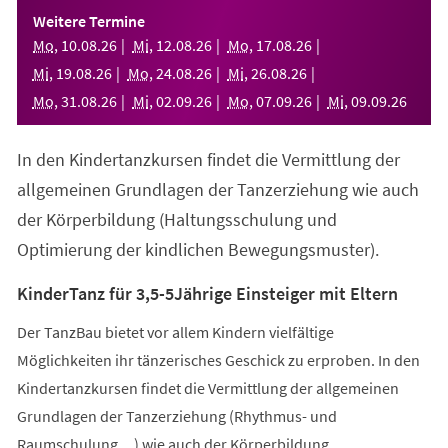
einem
Weitere Termine
neuen
Mo
,
10
.
08
.
26
Mi
,
12
.
08
.
26
Mo
,
17
.
08
.
26
Tab)
Mi
,
19
.
08
.
26
Mo
,
24
.
08
.
26
Mi
,
26
.
08
.
26
Mo
,
31
.
08
.
26
Mi
,
02
.
09
.
26
Mo
,
07
.
09
.
26
Mi
,
09
.
09
.
26
In den Kindertanzkursen findet die Vermittlung der
allgemeinen Grundlagen der Tanzerziehung wie auch
der Körperbildung (Haltungsschulung und
Optimierung der kindlichen Bewegungsmuster).
KinderTanz für 3,5-5Jährige Einsteiger mit Eltern
Der TanzBau bietet vor allem Kindern vielfältige
Möglichkeiten ihr tänzerisches Geschick zu erproben. In den
Kindertanzkursen findet die Vermittlung der allgemeinen
Grundlagen der Tanzerziehung (Rhythmus- und
Raumschulung,...) wie auch der Körperbildung