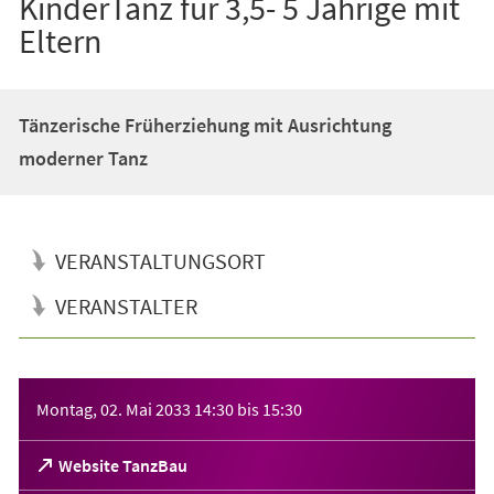
KinderTanz für 3,5- 5 Jährige mit
Eltern
Tänzerische Früherziehung mit Ausrichtung
moderner Tanz
VERANSTALTUNGSORT
VERANSTALTER
Veranstaltungsinformationen
Montag, 02. Mai 2033
14:30
bis
15:30
(Öffnet
Website TanzBau
in