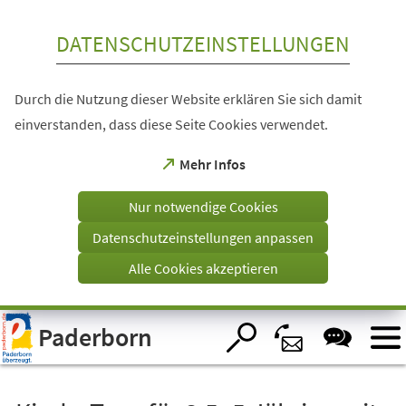
Inhalt anspringen
DATENSCHUTZEINSTELLUNGEN
Durch die Nutzung dieser Website erklären Sie sich damit
einverstanden, dass diese Seite Cookies verwendet.
(Öffnet
Mehr Infos
in
einem
Nur notwendige Cookies
neuen
Tab)
Datenschutzeinstellungen anpassen
Alle Cookies akzeptieren
Visuelle
Paderborn
Assistenzsoftware
öffnen.