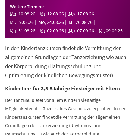
einem
Weitere Termine
neuen
Mo
,
10
.
08
.
26
Mi
,
12
.
08
.
26
Mo
,
17
.
08
.
26
Tab)
Mi
,
19
.
08
.
26
Mo
,
24
.
08
.
26
Mi
,
26
.
08
.
26
Mo
,
31
.
08
.
26
Mi
,
02
.
09
.
26
Mo
,
07
.
09
.
26
Mi
,
09
.
09
.
26
In den Kindertanzkursen findet die Vermittlung der
allgemeinen Grundlagen der Tanzerziehung wie auch
der Körperbildung (Haltungsschulung und
Optimierung der kindlichen Bewegungsmuster).
KinderTanz für 3,5-5Jährige Einsteiger mit Eltern
Der TanzBau bietet vor allem Kindern vielfältige
Möglichkeiten ihr tänzerisches Geschick zu erproben. In den
Kindertanzkursen findet die Vermittlung der allgemeinen
Grundlagen der Tanzerziehung (Rhythmus- und
Raumschulung,...) wie auch der Körperbildung