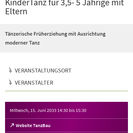
KinderTanz für 3,5- 5 Jährige mit
Eltern
Tänzerische Früherziehung mit Ausrichtung
moderner Tanz
VERANSTALTUNGSORT
VERANSTALTER
Veranstaltungsinformationen
Mittwoch, 15. Juni 2033
14:30
bis
15:30
(Öffnet
Website TanzBau
in