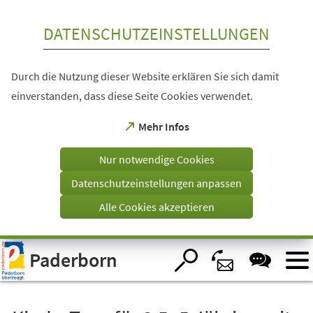
Inhalt anspringen
DATENSCHUTZEINSTELLUNGEN
Durch die Nutzung dieser Website erklären Sie sich damit
einverstanden, dass diese Seite Cookies verwendet.
(Öffnet
Mehr Infos
in
einem
Nur notwendige Cookies
neuen
Tab)
Datenschutzeinstellungen anpassen
Alle Cookies akzeptieren
Visuelle
Paderborn
Assistenzsoftware
öffnen.