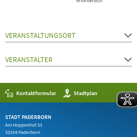
erforderlich!
VERANSTALTUNGSORT
VERANSTALTER
Kontaktformular
(Öffnet
Stadtplan
in
einem
neuen
Tab)
STADT PADERBORN
Am Hoppenhof 33
33104 Paderborn