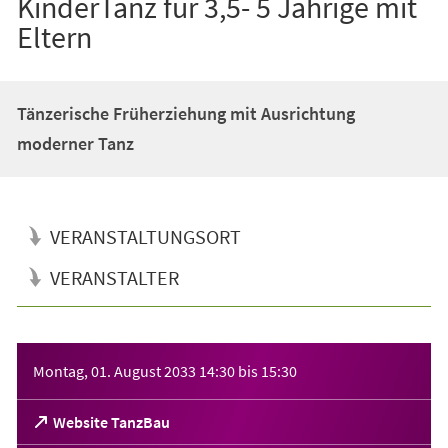
KinderTanz für 3,5- 5 Jährige mit
Eltern
Tänzerische Früherziehung mit Ausrichtung
moderner Tanz
VERANSTALTUNGSORT
VERANSTALTER
Veranstaltungsinformationen
Montag, 01. August 2033
14:30
bis
15:30
(Öffnet
Website TanzBau
in