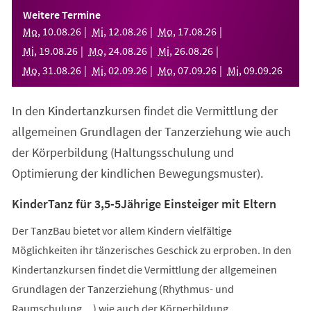
einem
Weitere Termine
neuen
Mo
,
10
.
08
.
26
Mi
,
12
.
08
.
26
Mo
,
17
.
08
.
26
Tab)
Mi
,
19
.
08
.
26
Mo
,
24
.
08
.
26
Mi
,
26
.
08
.
26
Mo
,
31
.
08
.
26
Mi
,
02
.
09
.
26
Mo
,
07
.
09
.
26
Mi
,
09
.
09
.
26
In den Kindertanzkursen findet die Vermittlung der
allgemeinen Grundlagen der Tanzerziehung wie auch
der Körperbildung (Haltungsschulung und
Optimierung der kindlichen Bewegungsmuster).
KinderTanz für 3,5-5Jährige Einsteiger mit Eltern
Der TanzBau bietet vor allem Kindern vielfältige
Möglichkeiten ihr tänzerisches Geschick zu erproben. In den
Kindertanzkursen findet die Vermittlung der allgemeinen
Grundlagen der Tanzerziehung (Rhythmus- und
Raumschulung,...) wie auch der Körperbildung