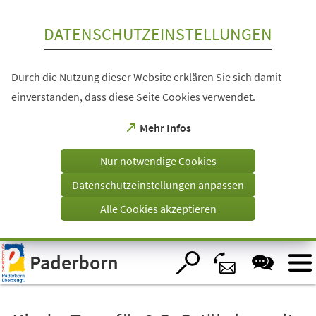
Inhalt anspringen
DATENSCHUTZEINSTELLUNGEN
Durch die Nutzung dieser Website erklären Sie sich damit
einverstanden, dass diese Seite Cookies verwendet.
(Öffnet
Mehr Infos
in
einem
Nur notwendige Cookies
neuen
Tab)
Datenschutzeinstellungen anpassen
Alle Cookies akzeptieren
Visuelle
Paderborn
Assistenzsoftware
öffnen.