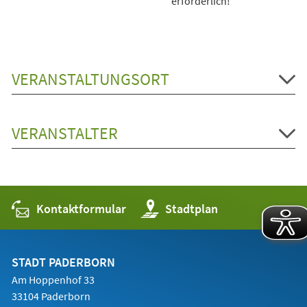
erforderlich!
VERANSTALTUNGSORT
VERANSTALTER
Kontaktformular
(Öffnet
Stadtplan
in
einem
neuen
Tab)
STADT PADERBORN
Am Hoppenhof 33
33104 Paderborn