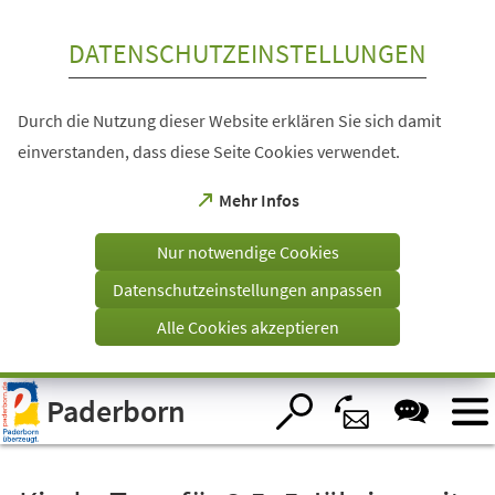
Inhalt anspringen
DATENSCHUTZEINSTELLUNGEN
Durch die Nutzung dieser Website erklären Sie sich damit
einverstanden, dass diese Seite Cookies verwendet.
(Öffnet
Mehr Infos
in
einem
Nur notwendige Cookies
neuen
Tab)
Datenschutzeinstellungen anpassen
Alle Cookies akzeptieren
Visuelle
Paderborn
Assistenzsoftware
öffnen.