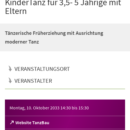
KinderTanz für 3,5- 5 Jährige mit
Eltern
Tänzerische Früherziehung mit Ausrichtung
moderner Tanz
VERANSTALTUNGSORT
VERANSTALTER
Veranstaltungsinformationen
Montag, 10. Oktober 2033
14:30
bis
15:30
(Öffnet
Website TanzBau
in