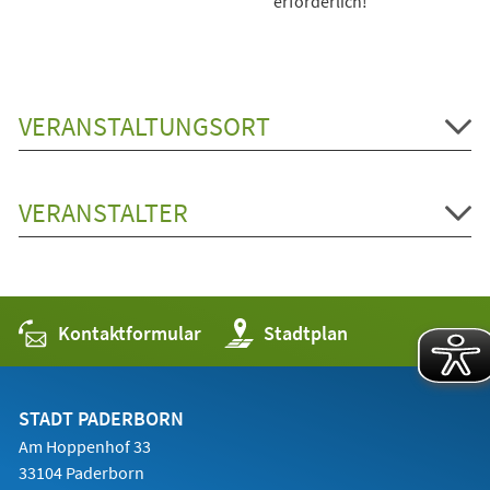
erforderlich!
VERANSTALTUNGSORT
VERANSTALTER
Kontaktformular
(Öffnet
Stadtplan
in
einem
neuen
Tab)
STADT PADERBORN
Am Hoppenhof 33
33104 Paderborn