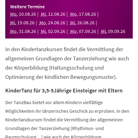
einem
Weitere Termine
neuen
Mo
,
10
.
08
.
26
Mi
,
12
.
08
.
26
Mo
,
17
.
08
.
26
Tab)
Mi
,
19
.
08
.
26
Mo
,
24
.
08
.
26
Mi
,
26
.
08
.
26
Mo
,
31
.
08
.
26
Mi
,
02
.
09
.
26
Mo
,
07
.
09
.
26
Mi
,
09
.
09
.
26
In den Kindertanzkursen findet die Vermittlung der
allgemeinen Grundlagen der Tanzerziehung wie auch
der Körperbildung (Haltungsschulung und
Optimierung der kindlichen Bewegungsmuster).
KinderTanz für 3,5-5Jährige Einsteiger mit Eltern
Der TanzBau bietet vor allem Kindern vielfältige
Möglichkeiten ihr tänzerisches Geschick zu erproben. In den
Kindertanzkursen findet die Vermittlung der allgemeinen
Grundlagen der Tanzerziehung (Rhythmus- und
Raumschulung,...) wie auch der Körperbildung