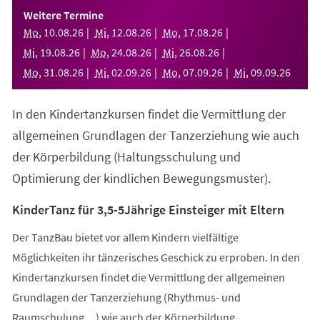
einem
Weitere Termine
neuen
Mo
,
10
.
08
.
26
Mi
,
12
.
08
.
26
Mo
,
17
.
08
.
26
Tab)
Mi
,
19
.
08
.
26
Mo
,
24
.
08
.
26
Mi
,
26
.
08
.
26
Mo
,
31
.
08
.
26
Mi
,
02
.
09
.
26
Mo
,
07
.
09
.
26
Mi
,
09
.
09
.
26
In den Kindertanzkursen findet die Vermittlung der
allgemeinen Grundlagen der Tanzerziehung wie auch
der Körperbildung (Haltungsschulung und
Optimierung der kindlichen Bewegungsmuster).
KinderTanz für 3,5-5Jährige Einsteiger mit Eltern
Der TanzBau bietet vor allem Kindern vielfältige
Möglichkeiten ihr tänzerisches Geschick zu erproben. In den
Kindertanzkursen findet die Vermittlung der allgemeinen
Grundlagen der Tanzerziehung (Rhythmus- und
Raumschulung,...) wie auch der Körperbildung