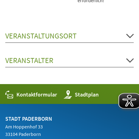
erforderlich!
VERANSTALTUNGSORT
VERANSTALTER
Kontaktformular
(Öffnet
Stadtplan
in
einem
neuen
Tab)
STADT PADERBORN
Am Hoppenhof 33
33104 Paderborn