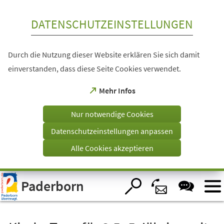
Inhalt anspringen
DATENSCHUTZEINSTELLUNGEN
Durch die Nutzung dieser Website erklären Sie sich damit
einverstanden, dass diese Seite Cookies verwendet.
(Öffnet
Mehr Infos
in
einem
Nur notwendige Cookies
neuen
Tab)
Datenschutzeinstellungen anpassen
Alle Cookies akzeptieren
Visuelle
Paderborn
Assistenzsoftware
öffnen.