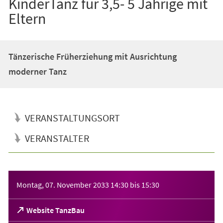
KinderTanz für 3,5- 5 Jährige mit
Eltern
Tänzerische Früherziehung mit Ausrichtung
moderner Tanz
VERANSTALTUNGSORT
VERANSTALTER
Veranstaltungsinformationen
Montag, 07. November 2033
14:30
bis
15:30
(Öffnet
Website TanzBau
in