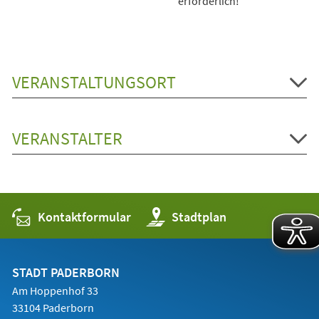
erforderlich!
VERANSTALTUNGSORT
VERANSTALTER
Kontaktformular
(Öffnet
Stadtplan
in
einem
neuen
Tab)
STADT PADERBORN
Am Hoppenhof 33
33104 Paderborn