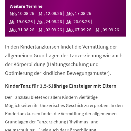
einem
Weitere Termine
neuen
Mo
,
10
.
08
.
26
Mi
,
12
.
08
.
26
Mo
,
17
.
08
.
26
Tab)
Mi
,
19
.
08
.
26
Mo
,
24
.
08
.
26
Mi
,
26
.
08
.
26
Mo
,
31
.
08
.
26
Mi
,
02
.
09
.
26
Mo
,
07
.
09
.
26
Mi
,
09
.
09
.
26
In den Kindertanzkursen findet die Vermittlung der
allgemeinen Grundlagen der Tanzerziehung wie auch
der Körperbildung (Haltungsschulung und
Optimierung der kindlichen Bewegungsmuster).
KinderTanz für 3,5-5Jährige Einsteiger mit Eltern
Der TanzBau bietet vor allem Kindern vielfältige
Möglichkeiten ihr tänzerisches Geschick zu erproben. In den
Kindertanzkursen findet die Vermittlung der allgemeinen
Grundlagen der Tanzerziehung (Rhythmus- und
Raumschulung,...) wie auch der Körperbildung