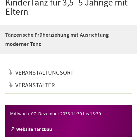
KinderTanz für 3,5- 5 Jährige mit
Eltern
Tänzerische Früherziehung mit Ausrichtung
moderner Tanz
VERANSTALTUNGSORT
VERANSTALTER
Veranstaltungsinformationen
Mittwoch, 07. Dezember 2033
14:30
bis
15:30
(Öffnet
Website TanzBau
in