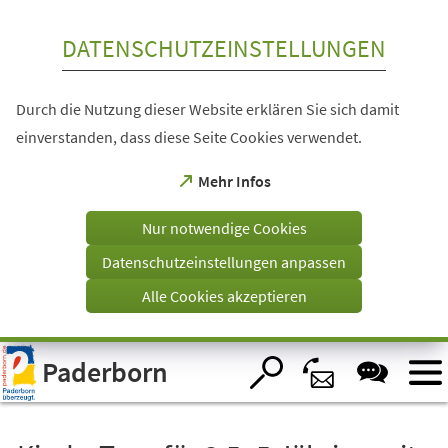
Inhalt anspringen
DATENSCHUTZEINSTELLUNGEN
Durch die Nutzung dieser Website erklären Sie sich damit
einverstanden, dass diese Seite Cookies verwendet.
(Öffnet
Mehr Infos
in
einem
Nur notwendige Cookies
neuen
Tab)
Datenschutzeinstellungen anpassen
Alle Cookies akzeptieren
Visuelle
Paderborn
Assistenzsoftware
öffnen.