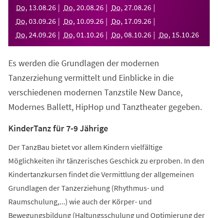
neuen
Do
,
13
.
08
.
26
Do
,
20
.
08
.
26
Do
,
27
.
08
.
26
Tab)
Do
,
03
.
09
.
26
Do
,
10
.
09
.
26
Do
,
17
.
09
.
26
Do
,
24
.
09
.
26
Do
,
01
.
10
.
26
Do
,
08
.
10
.
26
Do
,
15
.
10
.
26
Es werden die Grundlagen der modernen
Tanzerziehung vermittelt und Einblicke in die
verschiedenen modernen Tanzstile New Dance,
Modernes Ballett, HipHop und Tanztheater gegeben.
KinderTanz für 7-9 Jährige
Der TanzBau bietet vor allem Kindern vielfältige
Möglichkeiten ihr tänzerisches Geschick zu erproben. In den
Kindertanzkursen findet die Vermittlung der allgemeinen
Grundlagen der Tanzerziehung (Rhythmus- und
Raumschulung,...) wie auch der Körper- und
Bewegungsbildung (Haltungsschulung und Optimierung der