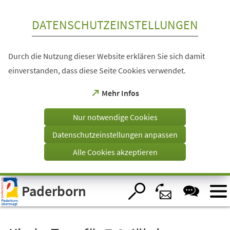
Inhalt anspringen
DATENSCHUTZEINSTELLUNGEN
Durch die Nutzung dieser Website erklären Sie sich damit
einverstanden, dass diese Seite Cookies verwendet.
(Öffnet
Mehr Infos
in
einem
Nur notwendige Cookies
neuen
Tab)
Datenschutzeinstellungen anpassen
Alle Cookies akzeptieren
Visuelle
Paderborn
Assistenzsoftware
öffnen.