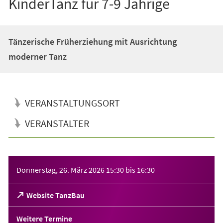
KinderTanz für 7-9 Jährige
Tänzerische Früherziehung mit Ausrichtung
moderner Tanz
VERANSTALTUNGSORT
VERANSTALTER
Veranstaltungsinformationen
Donnerstag, 26. März 2026
15:30
bis
16:30
(Öffnet
Website TanzBau
in
einem
Weitere Termine