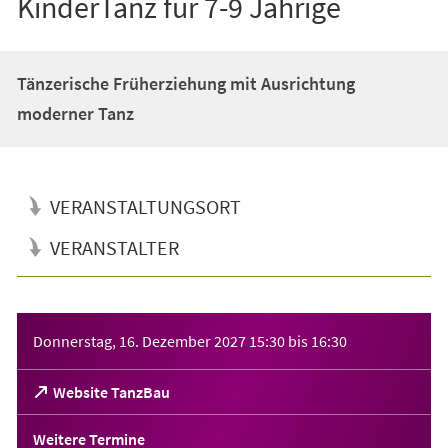
KinderTanz für 7-9 Jährige
Tänzerische Früherziehung mit Ausrichtung
moderner Tanz
VERANSTALTUNGSORT
VERANSTALTER
Veranstaltungsinformationen
Donnerstag, 16. Dezember 2027
15:30
bis
16:30
(Öffnet
Website TanzBau
in
einem
Weitere Termine