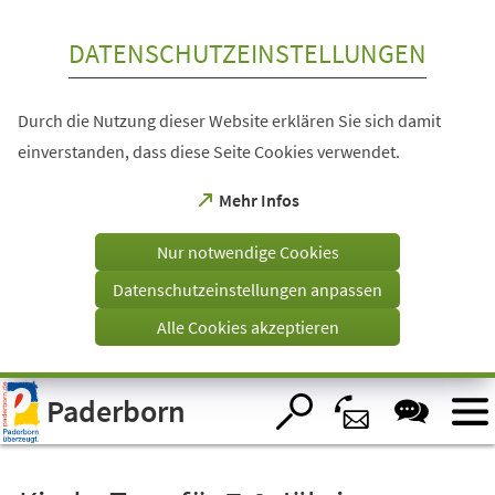
Inhalt anspringen
DATENSCHUTZEINSTELLUNGEN
Durch die Nutzung dieser Website erklären Sie sich damit
einverstanden, dass diese Seite Cookies verwendet.
(Öffnet
Mehr Infos
in
einem
Nur notwendige Cookies
neuen
Tab)
Datenschutzeinstellungen anpassen
Alle Cookies akzeptieren
Visuelle
Paderborn
Assistenzsoftware
öffnen.