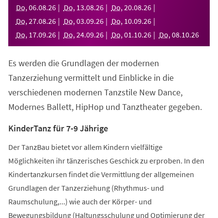
neuen
Do
,
06
.
08
.
26
Do
,
13
.
08
.
26
Do
,
20
.
08
.
26
Tab)
Do
,
27
.
08
.
26
Do
,
03
.
09
.
26
Do
,
10
.
09
.
26
Do
,
17
.
09
.
26
Do
,
24
.
09
.
26
Do
,
01
.
10
.
26
Do
,
08
.
10
.
26
Es werden die Grundlagen der modernen
Tanzerziehung vermittelt und Einblicke in die
verschiedenen modernen Tanzstile New Dance,
Modernes Ballett, HipHop und Tanztheater gegeben.
KinderTanz für 7-9 Jährige
Der TanzBau bietet vor allem Kindern vielfältige
Möglichkeiten ihr tänzerisches Geschick zu erproben. In den
Kindertanzkursen findet die Vermittlung der allgemeinen
Grundlagen der Tanzerziehung (Rhythmus- und
Raumschulung,...) wie auch der Körper- und
Bewegungsbildung (Haltungsschulung und Optimierung der