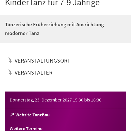
KinderTanz für 7-9 Jährige
Tänzerische Früherziehung mit Ausrichtung
moderner Tanz
VERANSTALTUNGSORT
VERANSTALTER
Veranstaltungsinformationen
Donnerstag, 23. Dezember 2027
15:30
bis
16:30
(Öffnet
Website TanzBau
in
einem
Weitere Termine