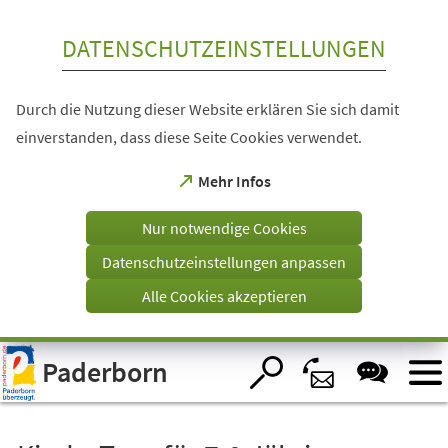
Inhalt anspringen
DATENSCHUTZEINSTELLUNGEN
Durch die Nutzung dieser Website erklären Sie sich damit
einverstanden, dass diese Seite Cookies verwendet.
(Öffnet
Mehr Infos
in
einem
Nur notwendige Cookies
neuen
Tab)
Datenschutzeinstellungen anpassen
Alle Cookies akzeptieren
Visuelle
Paderborn
Assistenzsoftware
öffnen.