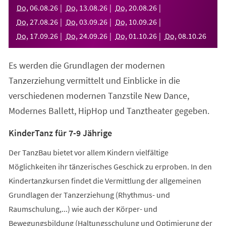
neuen
Do
,
06
.
08
.
26
Do
,
13
.
08
.
26
Do
,
20
.
08
.
26
Tab)
Do
,
27
.
08
.
26
Do
,
03
.
09
.
26
Do
,
10
.
09
.
26
Do
,
17
.
09
.
26
Do
,
24
.
09
.
26
Do
,
01
.
10
.
26
Do
,
08
.
10
.
26
Es werden die Grundlagen der modernen
Tanzerziehung vermittelt und Einblicke in die
verschiedenen modernen Tanzstile New Dance,
Modernes Ballett, HipHop und Tanztheater gegeben.
KinderTanz für 7-9 Jährige
Der TanzBau bietet vor allem Kindern vielfältige
Möglichkeiten ihr tänzerisches Geschick zu erproben. In den
Kindertanzkursen findet die Vermittlung der allgemeinen
Grundlagen der Tanzerziehung (Rhythmus- und
Raumschulung,...) wie auch der Körper- und
Bewegungsbildung (Haltungsschulung und Optimierung der