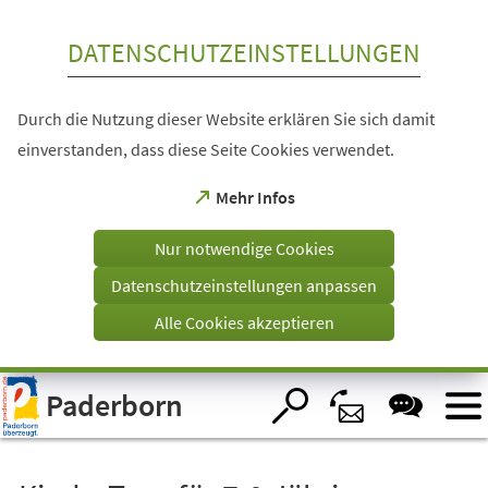
Inhalt anspringen
DATENSCHUTZEINSTELLUNGEN
Durch die Nutzung dieser Website erklären Sie sich damit
einverstanden, dass diese Seite Cookies verwendet.
(Öffnet
Mehr Infos
in
einem
Nur notwendige Cookies
neuen
Tab)
Datenschutzeinstellungen anpassen
Alle Cookies akzeptieren
Visuelle
Paderborn
Assistenzsoftware
öffnen.