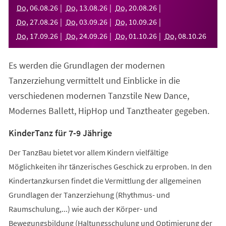
neuen
Do
,
06
.
08
.
26
Do
,
13
.
08
.
26
Do
,
20
.
08
.
26
Tab)
Do
,
27
.
08
.
26
Do
,
03
.
09
.
26
Do
,
10
.
09
.
26
Do
,
17
.
09
.
26
Do
,
24
.
09
.
26
Do
,
01
.
10
.
26
Do
,
08
.
10
.
26
Es werden die Grundlagen der modernen
Tanzerziehung vermittelt und Einblicke in die
verschiedenen modernen Tanzstile New Dance,
Modernes Ballett, HipHop und Tanztheater gegeben.
KinderTanz für 7-9 Jährige
Der TanzBau bietet vor allem Kindern vielfältige
Möglichkeiten ihr tänzerisches Geschick zu erproben. In den
Kindertanzkursen findet die Vermittlung der allgemeinen
Grundlagen der Tanzerziehung (Rhythmus- und
Raumschulung,...) wie auch der Körper- und
Bewegungsbildung (Haltungsschulung und Optimierung der