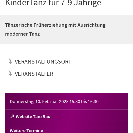
KinderTanz für 7-9 Jährige
Tänzerische Früherziehung mit Ausrichtung
moderner Tanz
VERANSTALTUNGSORT
VERANSTALTER
Veranstaltungsinformationen
Donnerstag, 10. Februar 2028
15:30
bis
16:30
(Öffnet
Website TanzBau
in
einem
Weitere Termine