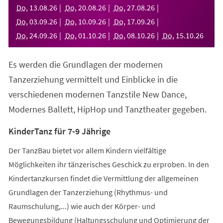
neuen
Do
,
13
.
08
.
26
Do
,
20
.
08
.
26
Do
,
27
.
08
.
26
Tab)
Do
,
03
.
09
.
26
Do
,
10
.
09
.
26
Do
,
17
.
09
.
26
Do
,
24
.
09
.
26
Do
,
01
.
10
.
26
Do
,
08
.
10
.
26
Do
,
15
.
10
.
26
Es werden die Grundlagen der modernen
Tanzerziehung vermittelt und Einblicke in die
verschiedenen modernen Tanzstile New Dance,
Modernes Ballett, HipHop und Tanztheater gegeben.
KinderTanz für 7-9 Jährige
Der TanzBau bietet vor allem Kindern vielfältige
Möglichkeiten ihr tänzerisches Geschick zu erproben. In den
Kindertanzkursen findet die Vermittlung der allgemeinen
Grundlagen der Tanzerziehung (Rhythmus- und
Raumschulung,...) wie auch der Körper- und
Bewegungsbildung (Haltungsschulung und Optimierung der