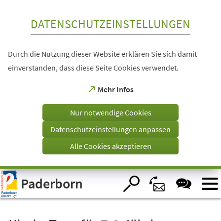
Inhalt anspringen
DATENSCHUTZEINSTELLUNGEN
Durch die Nutzung dieser Website erklären Sie sich damit
einverstanden, dass diese Seite Cookies verwendet.
(Öffnet
Mehr Infos
in
einem
Nur notwendige Cookies
neuen
Tab)
Datenschutzeinstellungen anpassen
Alle Cookies akzeptieren
Visuelle
Paderborn
Assistenzsoftware
öffnen.