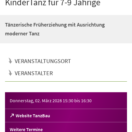
KinderTanz für 7-9 Jährige
Tänzerische Früherziehung mit Ausrichtung
moderner Tanz
VERANSTALTUNGSORT
VERANSTALTER
Veranstaltungsinformationen
Donnerstag, 02. März 2028
15:30
bis
16:30
(Öffnet
Website TanzBau
in
einem
Weitere Termine