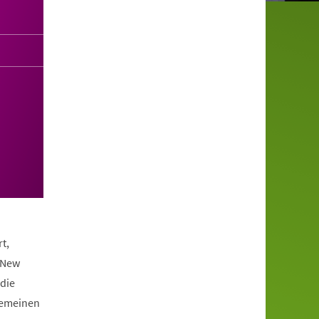
t,
 New
die
lgemeinen