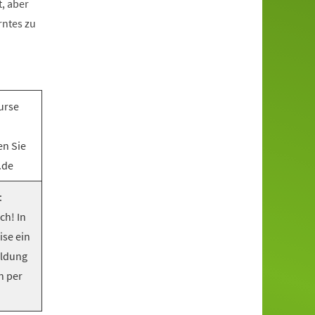
, aber
rntes zu
urse
en Sie
.de
:
ch! In
ise ein
eldung
n per