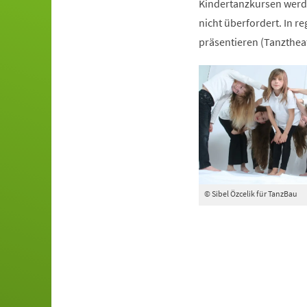
Kindertanzkursen werde
nicht überfordert. In r
präsentieren (Tanztheat
© Sibel Özcelik für TanzBau