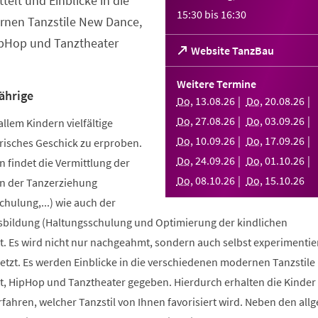
telt und Einblicke in die
15:30
bis
16:30
nen Tanzstile New Dance,
ipHop und Tanztheater
(Öffnet
Website TanzBau
in
einem
Weitere Termine
neuen
ährige
Do
,
13
.
08
.
26
Do
,
20
.
08
.
26
Tab)
Do
,
27
.
08
.
26
Do
,
03
.
09
.
26
allem Kindern vielfältige
Do
,
10
.
09
.
26
Do
,
17
.
09
.
26
risches Geschick zu erproben.
Do
,
24
.
09
.
26
Do
,
01
.
10
.
26
 findet die Vermittlung der
Do
,
08
.
10
.
26
Do
,
15
.
10
.
26
n der Tanzerziehung
ulung,...) wie auch der
bildung (Haltungsschulung und Optimierung der kindlichen
. Es wird nicht nur nachgeahmt, sondern auch selbst experimentier
tzt. Es werden Einblicke in die verschiedenen modernen Tanzstile
t, HipHop und Tanztheater gegeben. Hierdurch erhalten die Kinder 
erfahren, welcher Tanzstil von Ihnen favorisiert wird. Neben den al