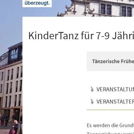
+
1
KinderTanz für 7-9 Jähr
Tänzerische Früh
VERANSTALTU
VERANSTALTE
Es werden die Grun
Veranstaltungsinformationen