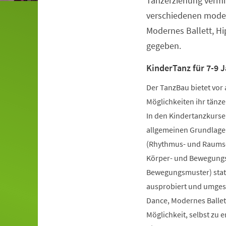
Tanzerziehung vermit
verschiedenen moder
Modernes Ballett, H
gegeben.
KinderTanz für 7-9 J
Der TanzBau bietet vor 
Möglichkeiten ihr tänze
In den Kindertanzkursen
allgemeinen Grundlage
(Rhythmus- und Raumsch
Körper- und Bewegungs
Bewegungsmuster) statt
ausprobiert und umgese
Dance, Modernes Ballet
Möglichkeit, selbst zu 