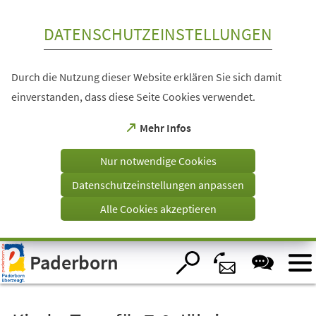
Inhalt anspringen
DATENSCHUTZEINSTELLUNGEN
Durch die Nutzung dieser Website erklären Sie sich damit
einverstanden, dass diese Seite Cookies verwendet.
(Öffnet
Mehr Infos
in
einem
Nur notwendige Cookies
neuen
Tab)
Datenschutzeinstellungen anpassen
Alle Cookies akzeptieren
Visuelle
Paderborn
Assistenzsoftware
öffnen.