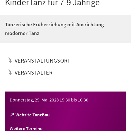
KinderTanz für 7-9 Jährige
Tänzerische Früherziehung mit Ausrichtung
moderner Tanz
VERANSTALTUNGSORT
VERANSTALTER
Veranstaltungsinformationen
Donnerstag, 25. Mai 2028
15:30
bis
16:30
(Öffnet
Website TanzBau
in
einem
Weitere Termine