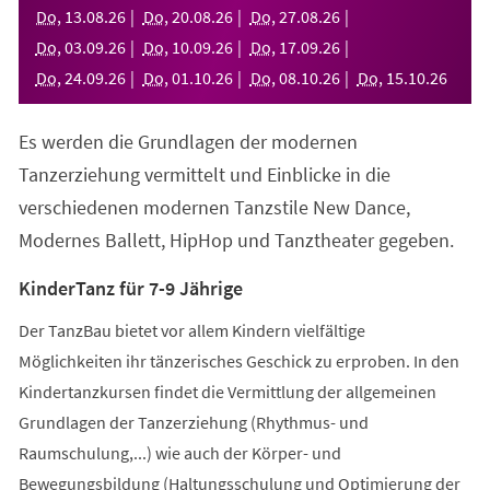
neuen
Do
,
13
.
08
.
26
Do
,
20
.
08
.
26
Do
,
27
.
08
.
26
Tab)
Do
,
03
.
09
.
26
Do
,
10
.
09
.
26
Do
,
17
.
09
.
26
Do
,
24
.
09
.
26
Do
,
01
.
10
.
26
Do
,
08
.
10
.
26
Do
,
15
.
10
.
26
Es werden die Grundlagen der modernen
Tanzerziehung vermittelt und Einblicke in die
verschiedenen modernen Tanzstile New Dance,
Modernes Ballett, HipHop und Tanztheater gegeben.
KinderTanz für 7-9 Jährige
Der TanzBau bietet vor allem Kindern vielfältige
Möglichkeiten ihr tänzerisches Geschick zu erproben. In den
Kindertanzkursen findet die Vermittlung der allgemeinen
Grundlagen der Tanzerziehung (Rhythmus- und
Raumschulung,...) wie auch der Körper- und
Bewegungsbildung (Haltungsschulung und Optimierung der