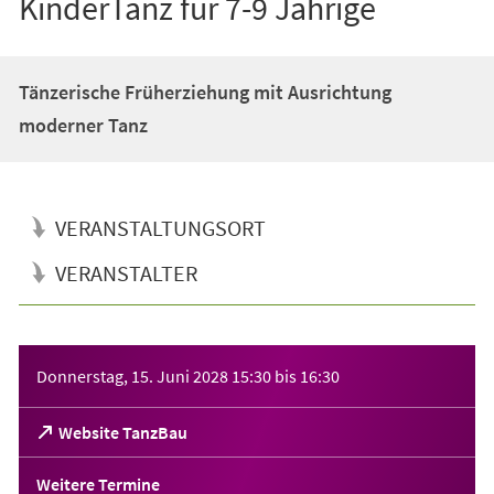
KinderTanz für 7-9 Jährige
Tänzerische Früherziehung mit Ausrichtung
moderner Tanz
VERANSTALTUNGSORT
VERANSTALTER
Veranstaltungsinformationen
Donnerstag, 15. Juni 2028
15:30
bis
16:30
(Öffnet
Website TanzBau
in
einem
Weitere Termine