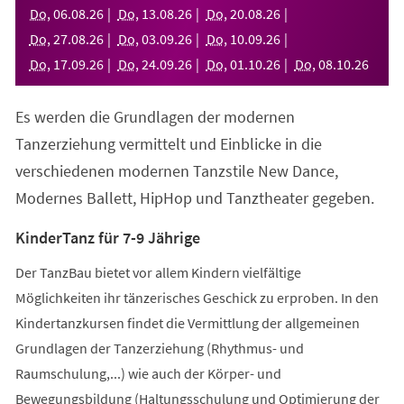
neuen
Do
,
06
.
08
.
26
Do
,
13
.
08
.
26
Do
,
20
.
08
.
26
Tab)
Do
,
27
.
08
.
26
Do
,
03
.
09
.
26
Do
,
10
.
09
.
26
Do
,
17
.
09
.
26
Do
,
24
.
09
.
26
Do
,
01
.
10
.
26
Do
,
08
.
10
.
26
Es werden die Grundlagen der modernen
Tanzerziehung vermittelt und Einblicke in die
verschiedenen modernen Tanzstile New Dance,
Modernes Ballett, HipHop und Tanztheater gegeben.
KinderTanz für 7-9 Jährige
Der TanzBau bietet vor allem Kindern vielfältige
Möglichkeiten ihr tänzerisches Geschick zu erproben. In den
Kindertanzkursen findet die Vermittlung der allgemeinen
Grundlagen der Tanzerziehung (Rhythmus- und
Raumschulung,...) wie auch der Körper- und
Bewegungsbildung (Haltungsschulung und Optimierung der