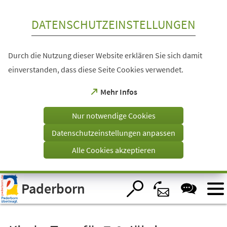
Inhalt anspringen
DATENSCHUTZEINSTELLUNGEN
Durch die Nutzung dieser Website erklären Sie sich damit
einverstanden, dass diese Seite Cookies verwendet.
(Öffnet
Mehr Infos
in
einem
Nur notwendige Cookies
neuen
Tab)
Datenschutzeinstellungen anpassen
Alle Cookies akzeptieren
Visuelle
Paderborn
Assistenzsoftware
öffnen.